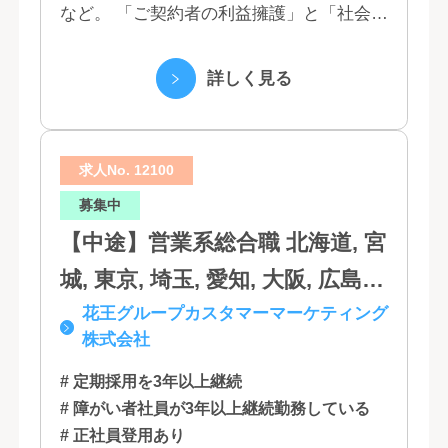
など。 「ご契約者の利益擁護」と「社会へ
岡, 三重, 岐阜, 大阪, 京都, 兵庫,
の貢献」という創業以来の経営理念にもと
滋賀, 奈良, 和歌山, 広島, 岡山, 山
づく「お客さま基点」をスローガンに掲
詳しく見る
口, 鳥取, 島根, 香川, 愛媛, 徳島,
げ、顧客の...
高知, 福岡, 長崎, 熊本, 鹿児島, 大
求人No. 12100
分, 宮崎, 佐賀, 沖縄
募集中
【中途】営業系総合職 北海道, 宮
城, 東京, 埼玉, 愛知, 大阪, 広島,
花王グループカスタマーマーケティング
福岡
株式会社
# 定期採用を3年以上継続
# 障がい者社員が3年以上継続勤務している
# 正社員登用あり