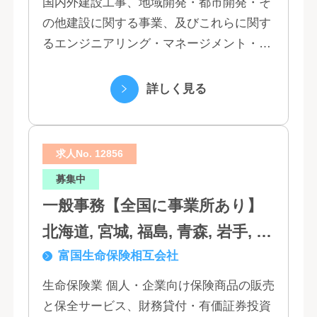
国内外建設工事、地域開発・都市開発・そ
の他建設に関する事業、及びこれらに関す
るエンジニアリング・マネージメント・コ
ンサルティング業務の受託、不動産事業 ほ
か 私たちは、創業１３０年の歴史の中で培
詳しく見る
われた...
求人No. 12856
募集中
一般事務【全国に事業所あり】
北海道, 宮城, 福島, 青森, 岩手, 秋
富国生命保険相互会社
田, 山形, 東京, 神奈川, 千葉, 埼
玉, 茨城, 栃木, 群馬, 新潟, 石川,
生命保険業 個人・企業向け保険商品の販売
と保全サービス、財務貸付・有価証券投資
富山, 福井, 長野, 山梨, 愛知, 静