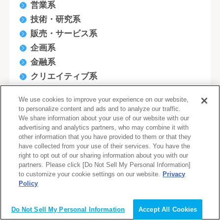
営業系
技術・研究系
販売・サービス系
企画系
金融系
クリエイティブ系
デザイナー(WEB/モバイル/ゲーム関連)
We use cookies to improve your experience on our website,
医療・福祉系
to personalize content and ads and to analyze our traffic.
軽作業・清掃系
We share information about your use of our website with our
advertising and analytics partners, who may combine it with
商品管理・購買・仕入・物流
other information that you have provided to them or that they
have collected from your use of their services. You have the
教育・保育・公共サービス系
right to opt out of our sharing information about you with our
ヘルスキーパー
partners. Please click [Do Not Sell My Personal Information]
to customize your cookie settings on our website.
Privacy
旅行/ホテル/冠婚葬祭
Policy
その他
会員登録（無料）
Do Not Sell My Personal Information
Accept All Cookies