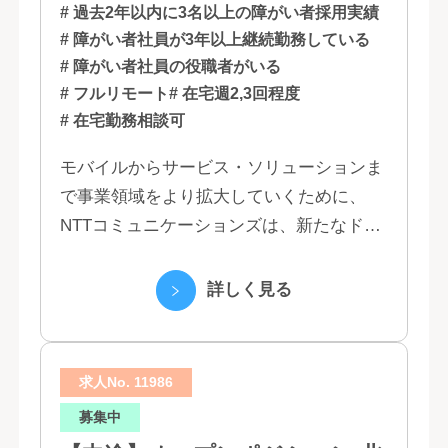
# 過去2年以内に3名以上の障がい者採用実績
# 障がい者社員が3年以上継続勤務している
# 障がい者社員の役職者がいる
# フルリモート
# 在宅週2,3回程度
# 在宅勤務相談可
モバイルからサービス・ソリューションま
で事業領域をより拡大していくために、
NTTコミュニケーションズは、新たなドコ
モグループとして生まれ変わりました。 私
たちは、クラウド、ネットワーク、セキュ
詳しく見る
リティといっ...
求人No. 11986
募集中