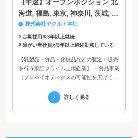
【中途】オープンポジション 北
海道, 福島, 東京, 神奈川, 茨城, 静
株式会社ヤクルト本社
岡, 大阪, 兵庫, 福岡, 佐賀
# 定期採用を3年以上継続
# 障がい者社員が3年以上継続勤務している
【乳製品・食品・化粧品などの製造・販売
を行う東証プライム上場企業】 ・食品事業
（プロバイオティクスの可能性を広げてい
くヤクルトの乳製品と、健康ニーズに応え
る優れた機能性飲料） ・国際事業（40の
詳しく見る
国と地域...