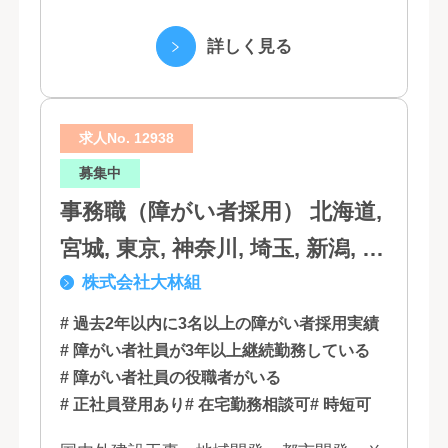
（3）マーケティング業務 （4）IT教育事業
（5）営業代行業務 （6...
詳しく見る
求人No. 12938
募集中
事務職（障がい者採用） 北海道,
宮城, 東京, 神奈川, 埼玉, 新潟, 愛
株式会社大林組
知, 大阪, 京都, 兵庫, 広島, 香川,
福岡
# 過去2年以内に3名以上の障がい者採用実績
# 障がい者社員が3年以上継続勤務している
# 障がい者社員の役職者がいる
# 正社員登用あり
# 在宅勤務相談可
# 時短可