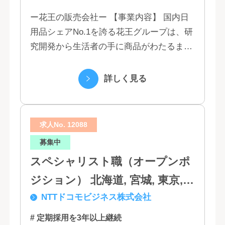
ー花王の販売会社ー 【事業内容】 国内日
用品シェアNo.1を誇る花王グループは、研
究開発から生活者の手に商品がわたるまで
の流れを花王グループで一貫して行うこと
で、情報のスピード、質、量ともに他社に
詳しく見る
は...
求人No. 12088
募集中
スペシャリスト職（オープンポ
ジション） 北海道, 宮城, 東京,
NTTドコモビジネス株式会社
石川, 愛知, 大阪, 広島, 香川, 福岡
# 定期採用を3年以上継続