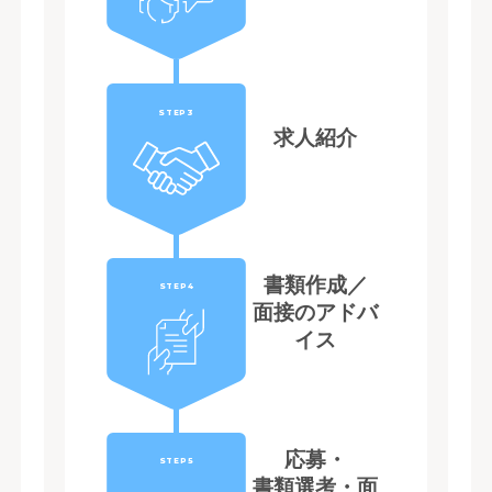
STEP3
求人紹介
書類作成／
STEP4
面接のアドバ
イス
応募・
STEP5
書類選考・面