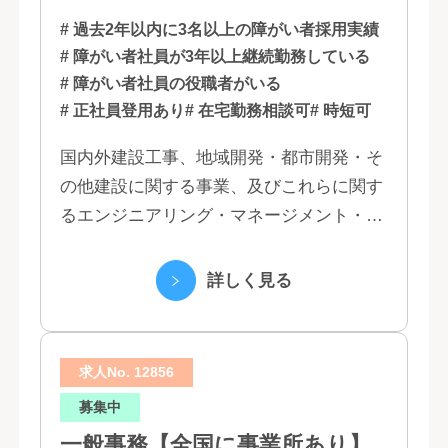
福岡
# 過去2年以内に3名以上の障がい者採用実績
# 障がい者社員が3年以上継続勤務している
# 障がい者社員の役職者がいる
# 正社員登用あり
# 在宅勤務相談可
# 時短可
国内外建設工事、地域開発・都市開発・そ
の他建設に関する事業、及びこれらに関す
るエンジニアリング・マネージメント・コ
ンサルティング業務の受託、不動産事業 ほ
か 私たちは、創業１３０年の歴史の中で培
詳しく見る
われた...
求人No. 12856
募集中
一般事務【全国に事業所あり】