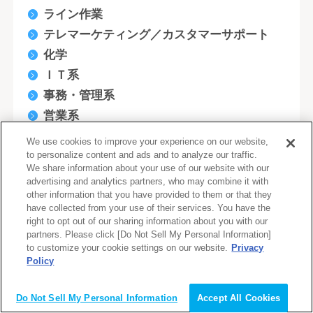
ライン作業
テレマーケティング／カスタマーサポート
化学
ＩＴ系
事務・管理系
営業系
技術・研究系
We use cookies to improve your experience on our website,
販売・サービス系
to personalize content and ads and to analyze our traffic.
We share information about your use of our website with our
企画系
advertising and analytics partners, who may combine it with
other information that you have provided to them or that they
金融系
have collected from your use of their services. You have the
クリエイティブ系
right to opt out of our sharing information about you with our
partners. Please click [Do Not Sell My Personal Information]
デザイナー(WEB/モバイル/ゲーム関連)
to customize your cookie settings on our website.
Privacy
医療・福祉系
Policy
会員登録（無料）
軽作業・清掃系
商品管理・購買・仕入・物流
Do Not Sell My Personal Information
Accept All Cookies