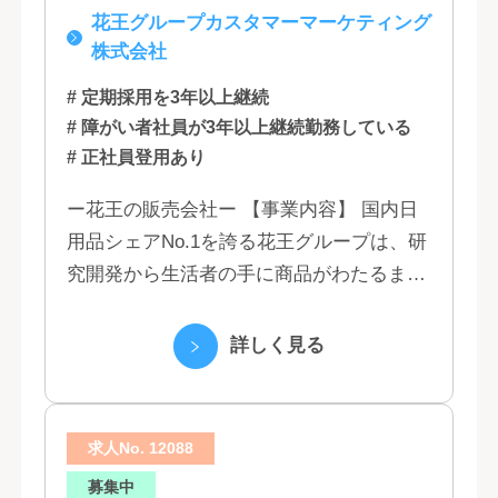
花王グループカスタマーマーケティング
福岡
株式会社
# 定期採用を3年以上継続
# 障がい者社員が3年以上継続勤務している
# 正社員登用あり
ー花王の販売会社ー 【事業内容】 国内日
用品シェアNo.1を誇る花王グループは、研
究開発から生活者の手に商品がわたるまで
の流れを花王グループで一貫して行うこと
で、情報のスピード、質、量ともに他社に
詳しく見る
は...
求人No. 12088
募集中