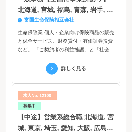
北海道, 宮城, 福島, 青森, 岩手, 秋
富国生命保険相互会社
田, 山形, 東京, 神奈川, 千葉, 埼
玉, 茨城, 栃木, 群馬, 新潟, 石川,
生命保険業 個人・企業向け保険商品の販売
と保全サービス、財務貸付・有価証券投資
富山, 福井, 長野, 山梨, 愛知, 静
など。 「ご契約者の利益擁護」と「社会へ
岡, 三重, 岐阜, 大阪, 京都, 兵庫,
の貢献」という創業以来の経営理念にもと
滋賀, 奈良, 和歌山, 広島, 岡山, 山
づく「お客さま基点」をスローガンに掲
詳しく見る
口, 鳥取, 島根, 香川, 愛媛, 徳島,
げ、顧客の...
高知, 福岡, 長崎, 熊本, 鹿児島, 大
求人No. 12100
分, 宮崎, 佐賀, 沖縄
募集中
【中途】営業系総合職 北海道, 宮
城, 東京, 埼玉, 愛知, 大阪, 広島,