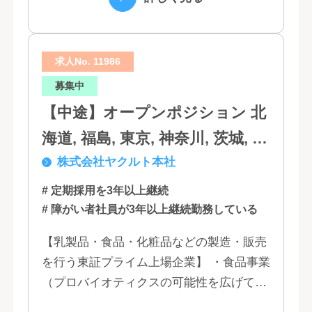
リティといっ...
求人No. 11986
募集中
【中途】オープンポジション 北
海道, 福島, 東京, 神奈川, 茨城, 静
株式会社ヤクルト本社
岡, 大阪, 兵庫, 福岡, 佐賀
# 定期採用を3年以上継続
# 障がい者社員が3年以上継続勤務している
【乳製品・食品・化粧品などの製造・販売
を行う東証プライム上場企業】 ・食品事業
（プロバイオティクスの可能性を広げてい
くヤクルトの乳製品と、健康ニーズに応え