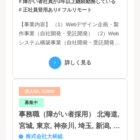
# 障がい者社員が3年以上継続勤務している
# 正社員登用あり
# フルリモート
【事業内容】 （1）Webデザイン企画・製
作事業（自社開発・受託開発） （2）Web
システム構築事業（自社開発・受託開発）
（3）マーケティング業務 （4）IT教育事業
（5）営業代行業務 （6...
詳しく見る
求人No. 12938
募集中
事務職（障がい者採用） 北海道,
宮城, 東京, 神奈川, 埼玉, 新潟, 愛
株式会社大林組
知, 大阪, 京都, 兵庫, 広島, 香川,