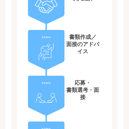
書類作成／
STEP4
面接のアドバ
イス
応募・
STEP5
書類選考・面
接
STEP6