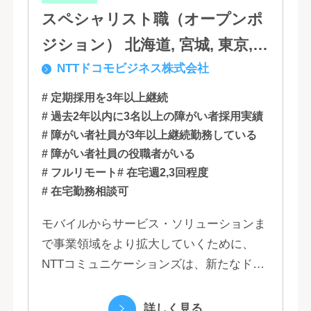
スペシャリスト職（オープンポ
ジション） 北海道, 宮城, 東京,
NTTドコモビジネス株式会社
石川, 愛知, 大阪, 広島, 香川, 福岡
# 定期採用を3年以上継続
# 過去2年以内に3名以上の障がい者採用実績
# 障がい者社員が3年以上継続勤務している
# 障がい者社員の役職者がいる
# フルリモート
# 在宅週2,3回程度
# 在宅勤務相談可
モバイルからサービス・ソリューションま
で事業領域をより拡大していくために、
NTTコミュニケーションズは、新たなドコ
モグループとして生まれ変わりました。 私
たちは、クラウド、ネットワーク、セキュ
詳しく見る