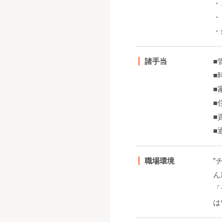
・
・
・
諸手当
■
■
■
■
■
■
職場環境
”
ん
「
は