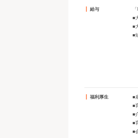
給与
「
■
■
■
・
・
・
福利厚生
■
■
■
■
■