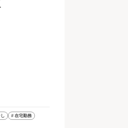
阪
なし
# 在宅勤務