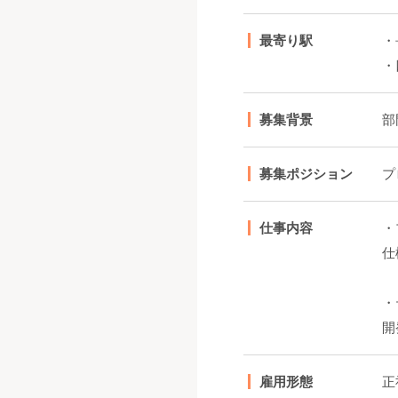
最寄り駅
・
・
募集背景
部
募集ポジション
プ
仕事内容
・
仕
・
開
雇用形態
正