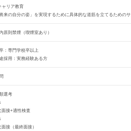
キャリア教育
将来の自分の姿」を実現するために具体的な道筋を立てるためのサ
内原則禁煙（喫煙室あり）
卒：専門学校卒以上
途採用：実務経験ある方
問
類選考
↓
次面接+適性検査
↓
次面接（最終面接）