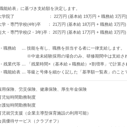
職能給表」に基づき支給額を決定します。
大学院了 ： 22万円 (基本給 19万円 + 職務給 3万円
大学・専門学校(4年)卒 ： 21万円 (基本給 18万円 + 職務給 3万円)
短大・専門学校(2・3年)卒： 20万円 (基本給 17万円 + 職務給 3万円)
職務給 … 技能を有し、職務を担当する者に一律支給します。
※中途未経験採用の場合のみ、研修期間中は支給され
残業代等 … 「残業時間×（基本給＋職務給）×割増率」で計算さ
職能給表 … 等級と号俸を細かく記した「基準額一覧表」のこと
雇用保険、労災保険、健康保険、厚生年金保険
育児短時間勤務制度
介護短時間勤務制度
育児就労支援（企業主導型保育施設の利用可能）
会員優待サービス（クラブオフ）