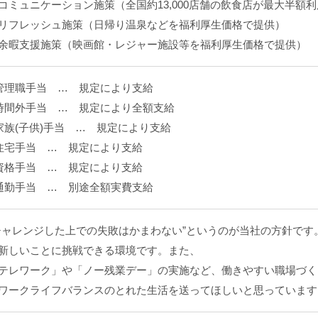
コミュニケーション施策（全国約13,000店舗の飲食店が最大半額
リフレッシュ施策（日帰り温泉などを福利厚生価格で提供）
余暇支援施策（映画館・レジャー施設等を福利厚生価格で提供）
管理職手当 … 規定により支給
時間外手当 … 規定により全額支給
家族(子供)手当 … 規定により支給
住宅手当 … 規定により支給
資格手当 … 規定により支給
通勤手当 … 別途全額実費支給
チャレンジした上での失敗はかまわない”というのが当社の方針です
新しいことに挑戦できる環境です。また、
テレワーク」や「ノー残業デー」の実施など、働きやすい職場づく
ワークライフバランスのとれた生活を送ってほしいと思っています