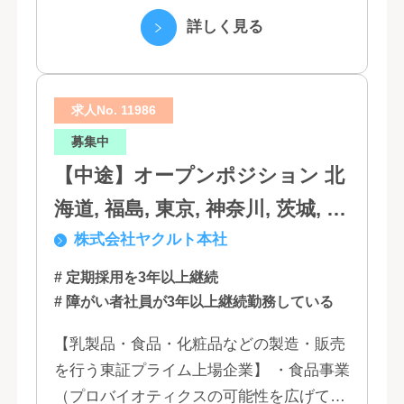
たちは、クラウド、ネットワーク、セキュ
詳しく見る
リティといっ...
求人No. 11986
募集中
【中途】オープンポジション 北
海道, 福島, 東京, 神奈川, 茨城, 静
株式会社ヤクルト本社
岡, 大阪, 兵庫, 福岡, 佐賀
# 定期採用を3年以上継続
# 障がい者社員が3年以上継続勤務している
【乳製品・食品・化粧品などの製造・販売
を行う東証プライム上場企業】 ・食品事業
（プロバイオティクスの可能性を広げてい