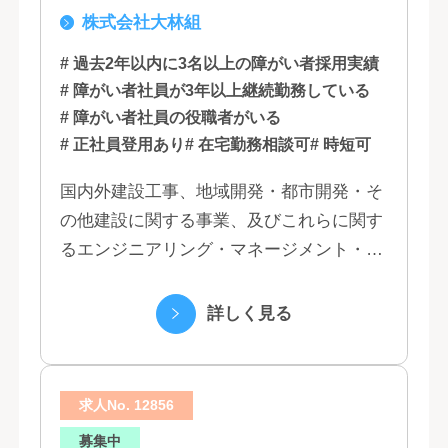
株式会社大林組
知, 大阪, 京都, 兵庫, 広島, 香川,
福岡
# 過去2年以内に3名以上の障がい者採用実績
# 障がい者社員が3年以上継続勤務している
# 障がい者社員の役職者がいる
# 正社員登用あり
# 在宅勤務相談可
# 時短可
国内外建設工事、地域開発・都市開発・そ
の他建設に関する事業、及びこれらに関す
るエンジニアリング・マネージメント・コ
ンサルティング業務の受託、不動産事業 ほ
か 私たちは、創業１３０年の歴史の中で培
詳しく見る
われた...
求人No. 12856
募集中