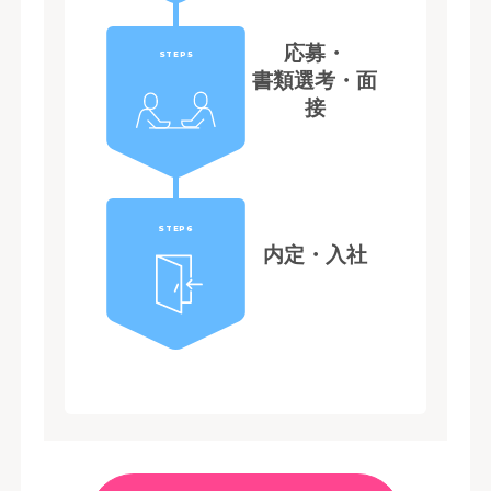
応募・
STEP5
書類選考・面
接
STEP6
内定・入社