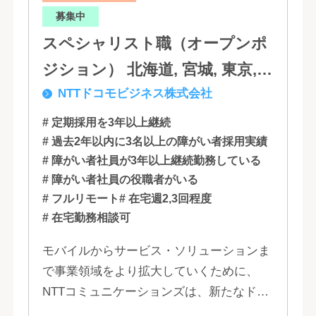
募集中
スペシャリスト職（オープンポ
ジション） 北海道, 宮城, 東京,
NTTドコモビジネス株式会社
石川, 愛知, 大阪, 広島, 香川, 福岡
# 定期採用を3年以上継続
# 過去2年以内に3名以上の障がい者採用実績
# 障がい者社員が3年以上継続勤務している
# 障がい者社員の役職者がいる
# フルリモート
# 在宅週2,3回程度
# 在宅勤務相談可
モバイルからサービス・ソリューションま
で事業領域をより拡大していくために、
NTTコミュニケーションズは、新たなドコ
モグループとして生まれ変わりました。 私