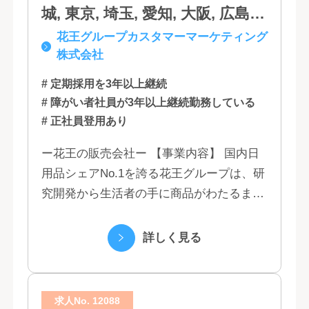
城, 東京, 埼玉, 愛知, 大阪, 広島,
花王グループカスタマーマーケティング
福岡
株式会社
# 定期採用を3年以上継続
# 障がい者社員が3年以上継続勤務している
# 正社員登用あり
ー花王の販売会社ー 【事業内容】 国内日
用品シェアNo.1を誇る花王グループは、研
究開発から生活者の手に商品がわたるまで
の流れを花王グループで一貫して行うこと
で、情報のスピード、質、量ともに他社に
詳しく見る
は...
求人No. 12088