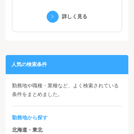
くヤクルトの乳製品と、健康ニーズに応え
る優れた機能性飲料） ・国際事業（40の
詳しく見る
国と地域...
人気の検索条件
勤務地や職種・業種など、よく検索されている
条件をまとめました。
勤務地から探す
北海道・東北