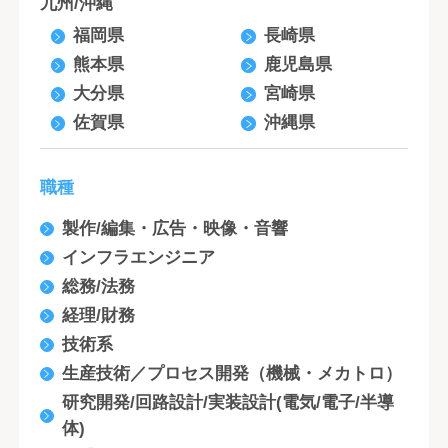
九州/沖縄
福岡県
長崎県
熊本県
鹿児島県
大分県
宮崎県
佐賀県
沖縄県
職種
製作/編集・広告・映像・音響
インフラエンジニア
総務/法務
経理/財務
技術系
生産技術／プロセス開発（機械・メカトロ）
研究開発/回路設計/実装設計(電気/電子/半導
体)