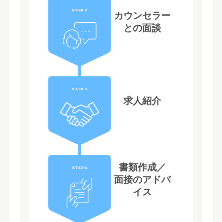
STEP2
カウンセラー
との面談
STEP3
求人紹介
書類作成／
STEP4
面接のアドバ
イス