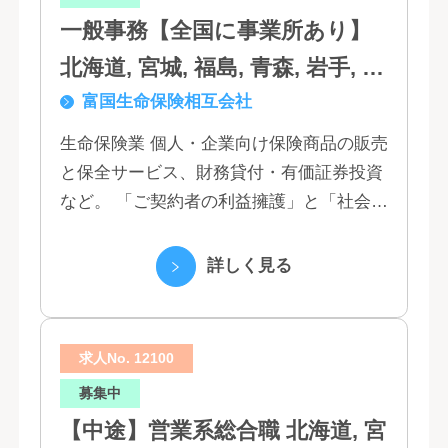
一般事務【全国に事業所あり】
北海道, 宮城, 福島, 青森, 岩手, 秋
富国生命保険相互会社
田, 山形, 東京, 神奈川, 千葉, 埼
玉, 茨城, 栃木, 群馬, 新潟, 石川,
生命保険業 個人・企業向け保険商品の販売
と保全サービス、財務貸付・有価証券投資
富山, 福井, 長野, 山梨, 愛知, 静
など。 「ご契約者の利益擁護」と「社会へ
岡, 三重, 岐阜, 大阪, 京都, 兵庫,
の貢献」という創業以来の経営理念にもと
滋賀, 奈良, 和歌山, 広島, 岡山, 山
づく「お客さま基点」をスローガンに掲
詳しく見る
口, 鳥取, 島根, 香川, 愛媛, 徳島,
げ、顧客の...
高知, 福岡, 長崎, 熊本, 鹿児島, 大
求人No. 12100
分, 宮崎, 佐賀, 沖縄
募集中
【中途】営業系総合職 北海道, 宮