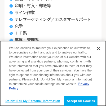
印刷・封入・郵送等
ライン作業
テレマーケティング／カスタマーサポート
化学
ＩＴ系
事務・管理系
営業系
We use cookies to improve your experience on our website,
to personalize content and ads and to analyze our traffic.
技術・研究系
We share information about your use of our website with our
販売・サービス系
advertising and analytics partners, who may combine it with
other information that you have provided to them or that they
企画系
have collected from your use of their services. You have the
金融系
right to opt out of our sharing information about you with our
partners. Please click [Do Not Sell My Personal Information]
クリエイティブ系
to customize your cookie settings on our website.
Privacy
デザイナー(WEB/モバイル/ゲーム関連)
Policy
会員登録（無料）
医療・福祉系
Do Not Sell My Personal Information
Accept All Cookies
軽作業・清掃系