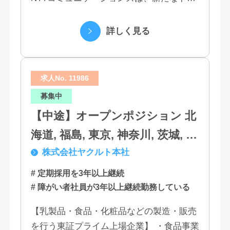
モグループとして生まれ変わりました。 私
たちは、クラウド、ネットワーク、セキュ
詳しく見る
リティといっ...
求人No. 11986
募集中
【中途】オープンポジション 北
海道, 福島, 東京, 神奈川, 茨城, 静
株式会社ヤクルト本社
岡, 大阪, 兵庫, 福岡, 佐賀
# 定期採用を3年以上継続
# 障がい者社員が3年以上継続勤務している
【乳製品・食品・化粧品などの製造・販売
を行う東証プライム上場企業】 ・食品事業