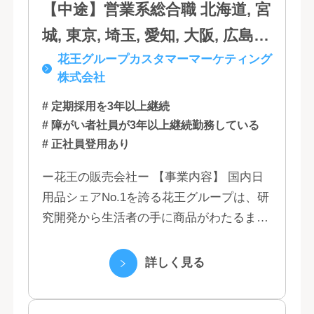
【中途】営業系総合職 北海道, 宮
城, 東京, 埼玉, 愛知, 大阪, 広島,
花王グループカスタマーマーケティング
福岡
株式会社
# 定期採用を3年以上継続
# 障がい者社員が3年以上継続勤務している
# 正社員登用あり
ー花王の販売会社ー 【事業内容】 国内日
用品シェアNo.1を誇る花王グループは、研
究開発から生活者の手に商品がわたるまで
の流れを花王グループで一貫して行うこと
で、情報のスピード、質、量ともに他社に
詳しく見る
は...