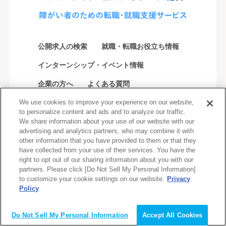
公開求人の検索
就職・転職お役立ち情報
インターンシップ・イベント情報
企業の方へ
よくある質問
We use cookies to improve your experience on our website,
to personalize content and ads and to analyze our traffic.
We share information about your use of our website with our
会員登録（無料）
advertising and analytics partners, who may combine it with
other information that you have provided to them or that they
have collected from your use of their services. You have the
企業の方はこちら
right to opt out of our sharing information about you with our
partners. Please click [Do Not Sell My Personal Information]
to customize your cookie settings on our website.
Privacy
Policy
会員登録（無料）
会社情報
会社概要
グループ会社
Do Not Sell My Personal Information
Accept All Cookies
業務提携先
採用情報