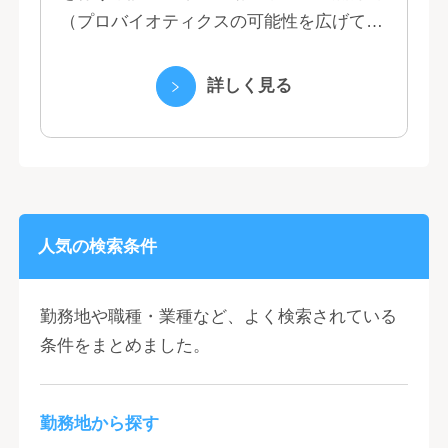
（プロバイオティクスの可能性を広げてい
くヤクルトの乳製品と、健康ニーズに応え
る優れた機能性飲料） ・国際事業（40の
詳しく見る
国と地域...
人気の検索条件
勤務地や職種・業種など、よく検索されている
条件をまとめました。
勤務地から探す