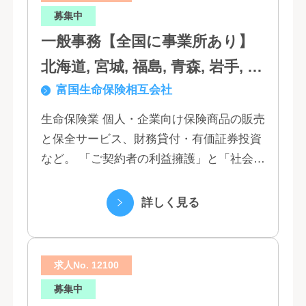
募集中
一般事務【全国に事業所あり】
北海道, 宮城, 福島, 青森, 岩手, 秋
富国生命保険相互会社
田, 山形, 東京, 神奈川, 千葉, 埼
玉, 茨城, 栃木, 群馬, 新潟, 石川,
生命保険業 個人・企業向け保険商品の販売
と保全サービス、財務貸付・有価証券投資
富山, 福井, 長野, 山梨, 愛知, 静
など。 「ご契約者の利益擁護」と「社会へ
岡, 三重, 岐阜, 大阪, 京都, 兵庫,
の貢献」という創業以来の経営理念にもと
滋賀, 奈良, 和歌山, 広島, 岡山, 山
づく「お客さま基点」をスローガンに掲
詳しく見る
口, 鳥取, 島根, 香川, 愛媛, 徳島,
げ、顧客の...
高知, 福岡, 長崎, 熊本, 鹿児島, 大
求人No. 12100
分, 宮崎, 佐賀, 沖縄
募集中