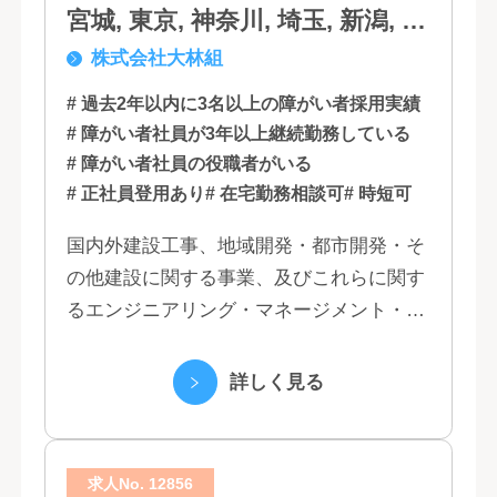
宮城, 東京, 神奈川, 埼玉, 新潟, 愛
株式会社大林組
知, 大阪, 京都, 兵庫, 広島, 香川,
福岡
# 過去2年以内に3名以上の障がい者採用実績
# 障がい者社員が3年以上継続勤務している
# 障がい者社員の役職者がいる
# 正社員登用あり
# 在宅勤務相談可
# 時短可
国内外建設工事、地域開発・都市開発・そ
の他建設に関する事業、及びこれらに関す
るエンジニアリング・マネージメント・コ
ンサルティング業務の受託、不動産事業 ほ
か 私たちは、創業１３０年の歴史の中で培
詳しく見る
われた...
求人No. 12856