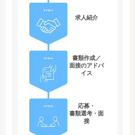
STEP3
求人紹介
書類作成／
STEP4
面接のアドバ
イス
応募・
STEP5
書類選考・面
接