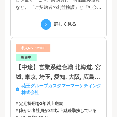
富山, 福井, 長野, 山梨, 愛知, 静
など。 「ご契約者の利益擁護」と「社会へ
岡, 三重, 岐阜, 大阪, 京都, 兵庫,
の貢献」という創業以来の経営理念にもと
滋賀, 奈良, 和歌山, 広島, 岡山, 山
づく「お客さま基点」をスローガンに掲
詳しく見る
口, 鳥取, 島根, 香川, 愛媛, 徳島,
げ、顧客の...
高知, 福岡, 長崎, 熊本, 鹿児島, 大
求人No. 12100
分, 宮崎, 佐賀, 沖縄
募集中
【中途】営業系総合職 北海道, 宮
城, 東京, 埼玉, 愛知, 大阪, 広島,
花王グループカスタマーマーケティング
福岡
株式会社
# 定期採用を3年以上継続
# 障がい者社員が3年以上継続勤務している