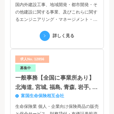
国内外建設工事、地域開発・都市開発・そ
の他建設に関する事業、及びこれらに関す
るエンジニアリング・マネージメント・コ
ンサルティング業務の受託、不動産事業 ほ
か 私たちは、創業１３０年の歴史の中で培
詳しく見る
われた...
求人No. 12856
募集中
一般事務【全国に事業所あり】
北海道, 宮城, 福島, 青森, 岩手, 秋
富国生命保険相互会社
田, 山形, 東京, 神奈川, 千葉, 埼
玉, 茨城, 栃木, 群馬, 新潟, 石川,
生命保険業 個人・企業向け保険商品の販売
と保全サービス、財務貸付・有価証券投資