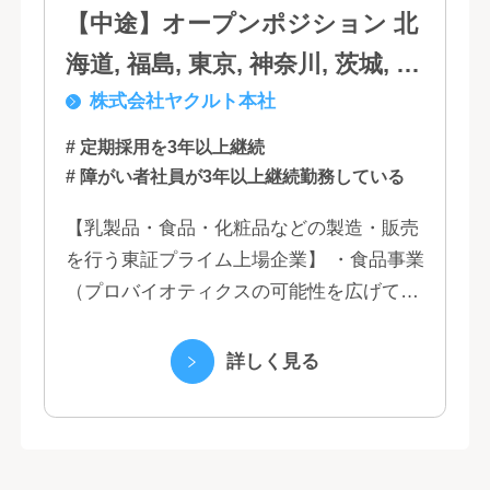
【中途】オープンポジション 北
海道, 福島, 東京, 神奈川, 茨城, 静
株式会社ヤクルト本社
岡, 大阪, 兵庫, 福岡, 佐賀
# 定期採用を3年以上継続
# 障がい者社員が3年以上継続勤務している
【乳製品・食品・化粧品などの製造・販売
を行う東証プライム上場企業】 ・食品事業
（プロバイオティクスの可能性を広げてい
くヤクルトの乳製品と、健康ニーズに応え
る優れた機能性飲料） ・国際事業（40の
詳しく見る
国と地域...