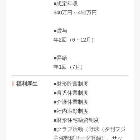
■想定年収
340万円～450万円
■賞与
年2回（6・12月）
■昇給
年1回（7月）
福利厚生
■財形貯蓄制度
■育児休業制度
■介護休業制度
■社内表彰制度
■財形住宅融資制度
■クラブ活動（野球（夕刊フジ
主催野球リーグ登録）、サッ