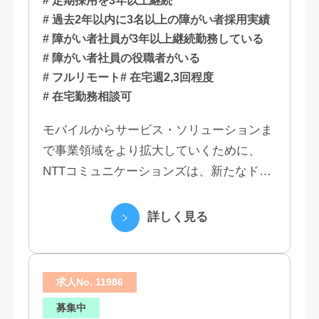
# 定期採用を3年以上継続
# 過去2年以内に3名以上の障がい者採用実績
# 障がい者社員が3年以上継続勤務している
# 障がい者社員の役職者がいる
# フルリモート
# 在宅週2,3回程度
# 在宅勤務相談可
モバイルからサービス・ソリューションま
で事業領域をより拡大していくために、
NTTコミュニケーションズは、新たなドコ
モグループとして生まれ変わりました。 私
たちは、クラウド、ネットワーク、セキュ
詳しく見る
リティといっ...
求人No. 11986
募集中