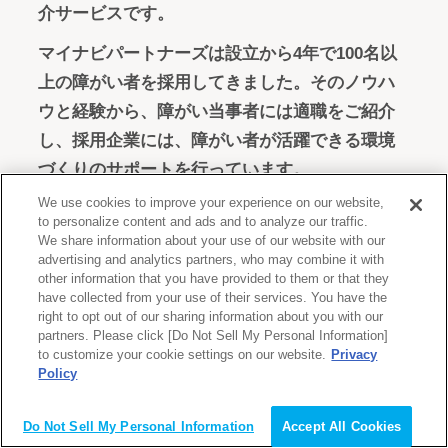
介サービスです。
マイナビパートナーズは設立から4年で100名以
上の障がい者を採用してきました。そのノウハ
ウと経験から、障がい当事者には適職をご紹介
し、採用企業には、障がい者が活躍できる環境
づくりのサポートを行っています。
We use cookies to improve your experience on our website,
障がい者本人が思いもよらぬ能力を発揮し、成
to personalize content and ads and to analyze our traffic.
果を出すところを私たちは目の当たりにしてき
We share information about your use of our website with our
advertising and analytics partners, who may combine it with
ました。ひとつの求人と出会い、働くことで輝
other information that you have provided to them or that they
いていく姿は、なにものにも替えがたいもので
have collected from your use of their services. You have the
right to opt out of our sharing information about you with our
す。マイナビパートナーズ紹介は、これからも
partners. Please click [Do Not Sell My Personal Information]
障がい当事者と企業の橋渡しをすることで、社
to customize your cookie settings on our website.
Privacy
Policy
会に貢献していきます。
会員登録（無料）
Do Not Sell My Personal Information
Accept All Cookies