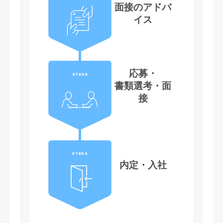
面接のアドバ
イス
応募・
STEP5
書類選考・面
接
STEP6
内定・入社