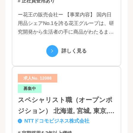
# 正社員登用あり
ー花王の販売会社ー 【事業内容】 国内日
用品シェアNo.1を誇る花王グループは、研
究開発から生活者の手に商品がわたるまで
の流れを花王グループで一貫して行うこと
で、情報のスピード、質、量ともに他社に
詳しく見る
は...
求人No. 12088
募集中
スペシャリスト職（オープンポ
ジション） 北海道, 宮城, 東京,
NTTドコモビジネス株式会社
石川, 愛知, 大阪, 広島, 香川, 福岡