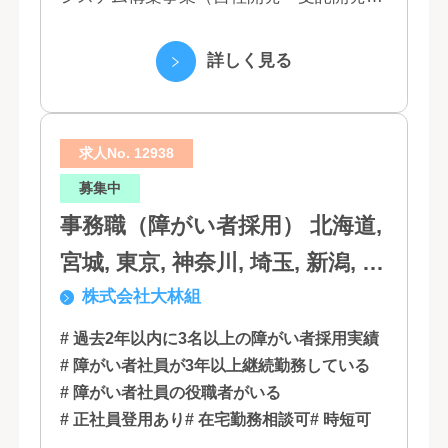
（3）マーケティング業務 （4）IT教育事業
（5）営業代行業務 （6...
詳しく見る
求人No. 12938
募集中
事務職（障がい者採用） 北海道,
宮城, 東京, 神奈川, 埼玉, 新潟, 愛
株式会社大林組
知, 大阪, 京都, 兵庫, 広島, 香川,
福岡
# 過去2年以内に3名以上の障がい者採用実績
# 障がい者社員が3年以上継続勤務している
# 障がい者社員の役職者がいる
# 正社員登用あり
# 在宅勤務相談可
# 時短可