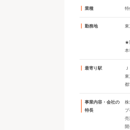
業種
特
勤務地
東
★
本
最寄り駅
Ｊ
東
都
事業内容・会社の
株
特長
プ
売
開