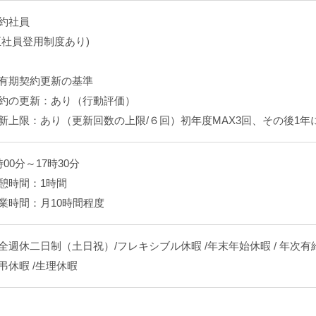
約社員
正社員登用制度あり)
有期契約更新の基準
約の更新：あり（行動評価）
新上限：あり（更新回数の上限/６回）初年度MAX3回、その後1年
時00分～17時30分
憩時間：1時間
業時間：月10時間程度
全週休二日制（土日祝）/フレキシブル休暇 /年末年始休暇 / 年次有
弔休暇 /生理休暇