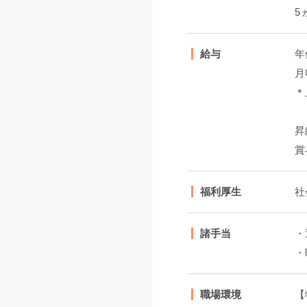
5
給与
年
月
＊
昇
賞
福利厚生
社
諸手当
・
・
職場環境
【