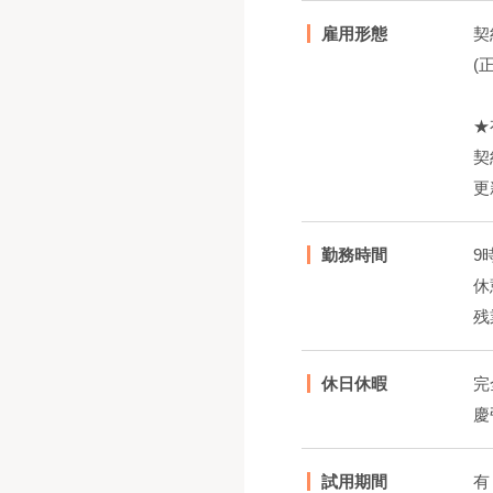
雇用形態
契
(
★
契
更
勤務時間
9
休
残
休日休暇
完
慶
試用期間
有