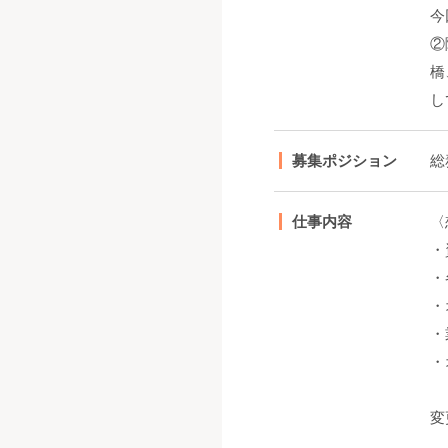
今
②
橋
し
募集ポジション
総
仕事内容
〈
・
・
・
・
・
変