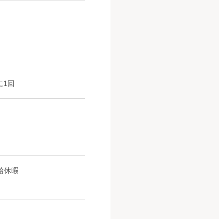
に1回
給休暇