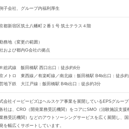
例子会社、グループ内福利厚生
京都新宿区筑土八幡町２番１号 筑土テラス４階
勤務地（変更の範囲）
社および都内G会社の拠点
Ｒ総武線 飯田橋駅 西口出口：徒歩約6分
京メトロ 東西線／有楽町線／南北線：飯田橋駅 B4b出口：徒歩約
営地下鉄 大江戸線：飯田橋駅 B4b出口：徒歩約3分
式会社イーピービズはヘルスケア事業を展開しているEPSグループ
各社は、CRO（開発業務受託機関）をコアにSMO（治験施設支援
業務受託機関）などのアウトソーシングサービスを広く展開し、国
発を幅広くサポートしています。