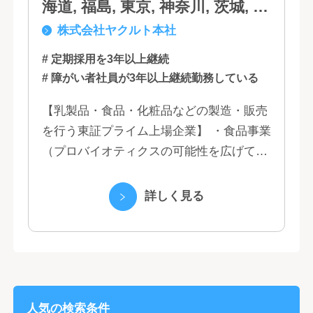
海道, 福島, 東京, 神奈川, 茨城, 静
株式会社ヤクルト本社
岡, 大阪, 兵庫, 福岡, 佐賀
# 定期採用を3年以上継続
# 障がい者社員が3年以上継続勤務している
【乳製品・食品・化粧品などの製造・販売
を行う東証プライム上場企業】 ・食品事業
（プロバイオティクスの可能性を広げてい
くヤクルトの乳製品と、健康ニーズに応え
る優れた機能性飲料） ・国際事業（40の
詳しく見る
国と地域...
人気の検索条件