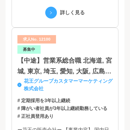
の貢献」という創業以来の経営理念にもと
滋賀, 奈良, 和歌山, 広島, 岡山, 山
づく「お客さま基点」をスローガンに掲
詳しく見る
口, 鳥取, 島根, 香川, 愛媛, 徳島,
げ、顧客の...
高知, 福岡, 長崎, 熊本, 鹿児島, 大
求人No. 12100
分, 宮崎, 佐賀, 沖縄
募集中
【中途】営業系総合職 北海道, 宮
城, 東京, 埼玉, 愛知, 大阪, 広島,
花王グループカスタマーマーケティング
福岡
株式会社
# 定期採用を3年以上継続
# 障がい者社員が3年以上継続勤務している
# 正社員登用あり
ー花王の販売会社ー 【事業内容】 国内日