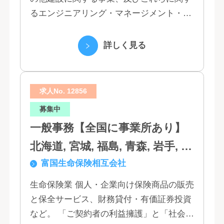
るエンジニアリング・マネージメント・コ
ンサルティング業務の受託、不動産事業 ほ
か 私たちは、創業１３０年の歴史の中で培
詳しく見る
われた...
求人No. 12856
募集中
一般事務【全国に事業所あり】
北海道, 宮城, 福島, 青森, 岩手, 秋
富国生命保険相互会社
田, 山形, 東京, 神奈川, 千葉, 埼
玉, 茨城, 栃木, 群馬, 新潟, 石川,
生命保険業 個人・企業向け保険商品の販売
と保全サービス、財務貸付・有価証券投資
富山, 福井, 長野, 山梨, 愛知, 静
など。 「ご契約者の利益擁護」と「社会へ
岡, 三重, 岐阜, 大阪, 京都, 兵庫,