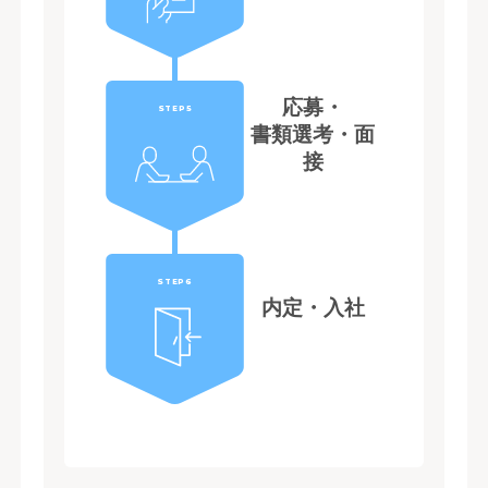
応募・
STEP5
書類選考・面
接
STEP6
内定・入社