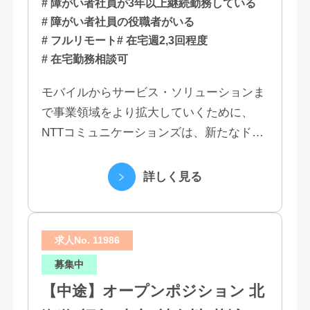
# 障がい者社員が3年以上継続勤務している
# 障がい者社員の役職者がいる
# フルリモート
# 在宅週2,3回程度
# 在宅勤務相談可
モバイルからサービス・ソリューションま
で事業領域をより拡大していくために、
NTTコミュニケーションズは、新たなドコ
モグループとして生まれ変わりました。 私
たちは、クラウド、ネットワーク、セキュ
詳しく見る
リティといっ...
求人No. 11986
募集中
【中途】オープンポジション 北