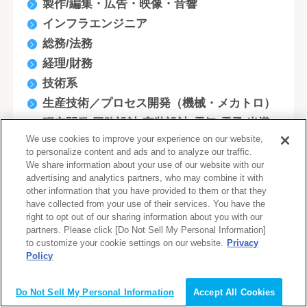
製作/編集・広告・映像・音響
インフラエンジニア
総務/法務
経理/財務
技術系
生産技術／プロセス開発（機械・メカトロ）
研究開発/回路設計/実装設計(電気/電子/半導
We use cookies to improve your experience on our website,
体)
to personalize content and ads and to analyze our traffic.
開発エンジニア
We share information about your use of our website with our
advertising and analytics partners, who may combine it with
人事・総務
other information that you have provided to them or that they
設計/開発(建築/土木/不動産)
have collected from your use of their services. You have the
right to opt out of our sharing information about you with our
研究開発/生産/製造技術開発(化学/素材)
partners. Please click [Do Not Sell My Personal Information]
企画/商品開発/マーケティング
to customize your cookie settings on our website.
Privacy
Policy
社内情報システム/EDP/MIS
テレフォンオペレーター
Do Not Sell My Personal Information
Accept All Cookies
システムエンジニア