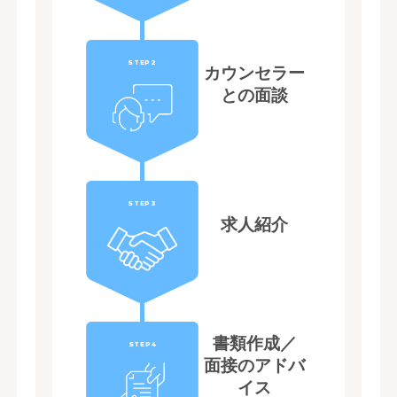
STEP2
カウンセラー
との面談
STEP3
求人紹介
書類作成／
STEP4
面接のアドバ
イス