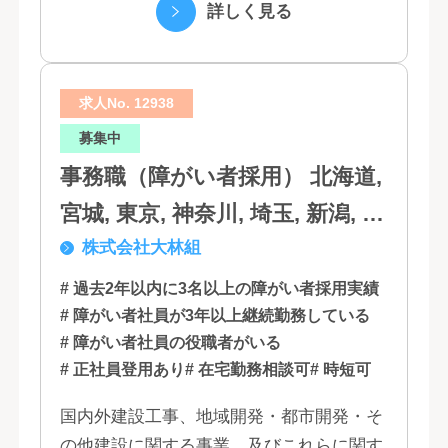
（5）営業代行業務 （6...
詳しく見る
求人No. 12938
募集中
事務職（障がい者採用） 北海道,
宮城, 東京, 神奈川, 埼玉, 新潟, 愛
株式会社大林組
知, 大阪, 京都, 兵庫, 広島, 香川,
福岡
# 過去2年以内に3名以上の障がい者採用実績
# 障がい者社員が3年以上継続勤務している
# 障がい者社員の役職者がいる
# 正社員登用あり
# 在宅勤務相談可
# 時短可
国内外建設工事、地域開発・都市開発・そ
の他建設に関する事業、及びこれらに関す