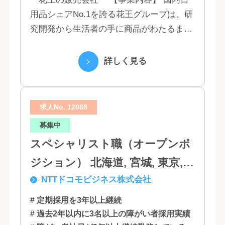
用品シェアNo.1を誇る花王グループは、研
究開発から生活者の手に商品がわたるまで
の流れを花王グループで一貫して行うこと
で、情報のスピード、質、量ともに他社に
詳しく見る
は...
求人No. 12088
募集中
スペシャリスト職（オープンポ
ジション） 北海道, 宮城, 東京,
NTTドコモビジネス株式会社
石川, 愛知, 大阪, 広島, 香川, 福岡
# 定期採用を3年以上継続
# 過去2年以内に3名以上の障がい者採用実績