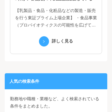
【乳製品・食品・化粧品などの製造・販売
を行う東証プライム上場企業】 ・食品事業
（プロバイオティクスの可能性を広げてい
くヤクルトの乳製品と、健康ニーズに応え
る優れた機能性飲料） ・国際事業（40の
詳しく見る
国と地域...
人気の検索条件
勤務地や職種・業種など、よく検索されている
条件をまとめました。