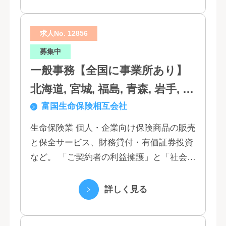
求人No. 12856
募集中
一般事務【全国に事業所あり】
北海道, 宮城, 福島, 青森, 岩手, 秋
富国生命保険相互会社
田, 山形, 東京, 神奈川, 千葉, 埼
玉, 茨城, 栃木, 群馬, 新潟, 石川,
生命保険業 個人・企業向け保険商品の販売
と保全サービス、財務貸付・有価証券投資
富山, 福井, 長野, 山梨, 愛知, 静
など。 「ご契約者の利益擁護」と「社会へ
岡, 三重, 岐阜, 大阪, 京都, 兵庫,
の貢献」という創業以来の経営理念にもと
滋賀, 奈良, 和歌山, 広島, 岡山, 山
づく「お客さま基点」をスローガンに掲
詳しく見る
口, 鳥取, 島根, 香川, 愛媛, 徳島,
げ、顧客の...
高知, 福岡, 長崎, 熊本, 鹿児島, 大