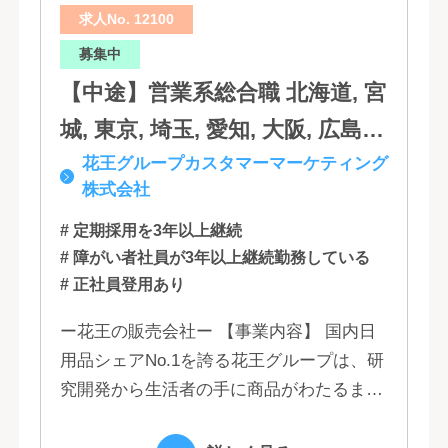
求人No. 12100
分, 宮崎, 佐賀, 沖縄
募集中
【中途】営業系総合職 北海道, 宮
城, 東京, 埼玉, 愛知, 大阪, 広島,
花王グループカスタマーマーケティング
福岡
株式会社
# 定期採用を3年以上継続
# 障がい者社員が3年以上継続勤務している
# 正社員登用あり
ー花王の販売会社ー 【事業内容】 国内日
用品シェアNo.1を誇る花王グループは、研
究開発から生活者の手に商品がわたるまで
の流れを花王グループで一貫して行うこと
で、情報のスピード、質、量ともに他社に