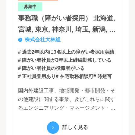
募集中
事務職（障がい者採用） 北海道,
宮城, 東京, 神奈川, 埼玉, 新潟, 愛
株式会社大林組
知, 大阪, 京都, 兵庫, 広島, 香川,
福岡
# 過去2年以内に3名以上の障がい者採用実績
# 障がい者社員が3年以上継続勤務している
# 障がい者社員の役職者がいる
# 正社員登用あり
# 在宅勤務相談可
# 時短可
国内外建設工事、地域開発・都市開発・そ
の他建設に関する事業、及びこれらに関す
るエンジニアリング・マネージメント・コ
ンサルティング業務の受託、不動産事業 ほ
か 私たちは、創業１３０年の歴史の中で培
詳しく見る
われた...