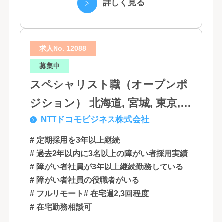
詳しく見る
は...
求人No. 12088
募集中
スペシャリスト職（オープンポ
ジション） 北海道, 宮城, 東京,
NTTドコモビジネス株式会社
石川, 愛知, 大阪, 広島, 香川, 福岡
# 定期採用を3年以上継続
# 過去2年以内に3名以上の障がい者採用実績
# 障がい者社員が3年以上継続勤務している
# 障がい者社員の役職者がいる
# フルリモート
# 在宅週2,3回程度
# 在宅勤務相談可