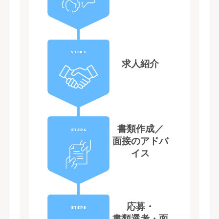
STEP3
求人紹介
書類作成／
STEP4
面接のアドバ
イス
応募・
STEP5
書類選考・面