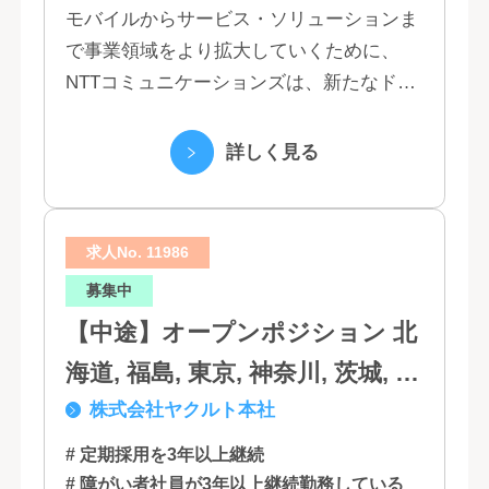
モバイルからサービス・ソリューションま
で事業領域をより拡大していくために、
NTTコミュニケーションズは、新たなドコ
モグループとして生まれ変わりました。 私
たちは、クラウド、ネットワーク、セキュ
詳しく見る
リティといっ...
求人No. 11986
募集中
【中途】オープンポジション 北
海道, 福島, 東京, 神奈川, 茨城, 静
株式会社ヤクルト本社
岡, 大阪, 兵庫, 福岡, 佐賀
# 定期採用を3年以上継続
# 障がい者社員が3年以上継続勤務している