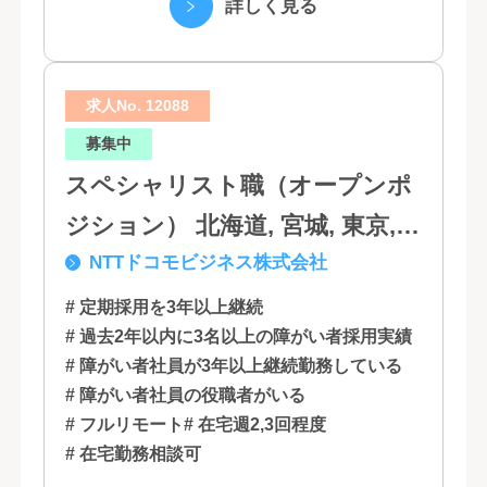
詳しく見る
国と地域...
求人No. 12088
募集中
スペシャリスト職（オープンポ
ジション） 北海道, 宮城, 東京,
NTTドコモビジネス株式会社
石川, 愛知, 大阪, 広島, 香川, 福岡
# 定期採用を3年以上継続
# 過去2年以内に3名以上の障がい者採用実績
# 障がい者社員が3年以上継続勤務している
# 障がい者社員の役職者がいる
# フルリモート
# 在宅週2,3回程度
# 在宅勤務相談可