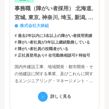
事務職（障がい者採用） 北海道,
宮城, 東京, 神奈川, 埼玉, 新潟, 愛
株式会社大林組
知, 大阪, 京都, 兵庫, 広島, 香川,
福岡
# 過去2年以内に3名以上の障がい者採用実績
# 障がい者社員が3年以上継続勤務している
# 障がい者社員の役職者がいる
# 正社員登用あり
# 在宅勤務相談可
# 時短可
国内外建設工事、地域開発・都市開発・そ
の他建設に関する事業、及びこれらに関す
るエンジニアリング・マネージメント・コ
ンサルティング業務の受託、不動産事業 ほ
か 私たちは、創業１３０年の歴史の中で培
詳しく見る
われた...