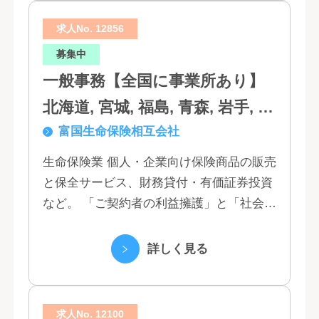
求人No. 12856
募集中
一般事務【全国に事業所あり】
北海道, 宮城, 福島, 青森, 岩手, 秋
富国生命保険相互会社
田, 山形, 東京, 神奈川, 千葉, 埼
玉, 茨城, 栃木, 群馬, 新潟, 石川,
生命保険業 個人・企業向け保険商品の販売
と保全サービス、財務貸付・有価証券投資
富山, 福井, 長野, 山梨, 愛知, 静
など。 「ご契約者の利益擁護」と「社会へ
岡, 三重, 岐阜, 大阪, 京都, 兵庫,
の貢献」という創業以来の経営理念にもと
滋賀, 奈良, 和歌山, 広島, 岡山, 山
づく「お客さま基点」をスローガンに掲
詳しく見る
口, 鳥取, 島根, 香川, 愛媛, 徳島,
げ、顧客の...
高知, 福岡, 長崎, 熊本, 鹿児島, 大
求人No. 12100
分, 宮崎, 佐賀, 沖縄