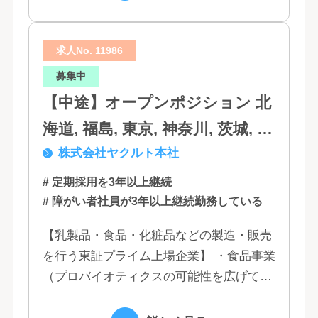
は...
求人No. 11986
募集中
【中途】オープンポジション 北
海道, 福島, 東京, 神奈川, 茨城, 静
株式会社ヤクルト本社
岡, 大阪, 兵庫, 福岡, 佐賀
# 定期採用を3年以上継続
# 障がい者社員が3年以上継続勤務している
【乳製品・食品・化粧品などの製造・販売
を行う東証プライム上場企業】 ・食品事業
（プロバイオティクスの可能性を広げてい
くヤクルトの乳製品と、健康ニーズに応え
る優れた機能性飲料） ・国際事業（40の