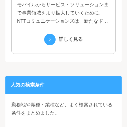
モバイルからサービス・ソリューションま
で事業領域をより拡大していくために、
NTTコミュニケーションズは、新たなドコ
モグループとして生まれ変わりました。 私
たちは、クラウド、ネットワーク、セキュ
詳しく見る
リティといっ...
人気の検索条件
勤務地や職種・業種など、よく検索されている
条件をまとめました。