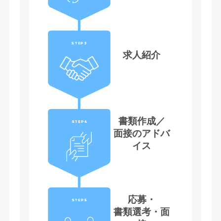
STEP3
求人紹介
書類作成／
STEP4
面接のアドバ
イス
応募・
STEP5
書類選考・面