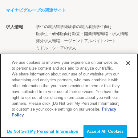
マイナビグループの関連サイト
求人情報
学生の就活
留学経験者の就活
看護学生向け
医学生・研修医向け
独立・開業情報
転職・求人情報
海外求人
転職エージェント
アルバイト
パート
ミドル・シニアの求人
障がい者に特化した求人紹介サービス
福祉・介護の転職／パート
We use cookies to improve your experience on our website,
to personalize content and ads and to analyze our traffic.
We share information about your use of our website with our
advertising and analytics partners, who may combine it with
進路情報
高校生の進路情報
other information that you have provided to them or that they
have collected from your use of their services. You have the
right to opt out of our sharing information about you with our
情報
総合・専門ニュース
10代のチャレンジサイト
partners. Please click [Do Not Sell My Personal Information]
ティーンマーケティング支援
大学生活情報
サービス
to customize your cookie settings on our website.
Privacy
Policy
働く女性の生活情報
雑誌・書籍・ソフト
会員登録（無料）
ウエディング情報
世界遺産検定
総合農業情報サイト
マイナビ子育て
お買い物サポートメディア
Do Not Sell My Personal Information
Accept All Cookies