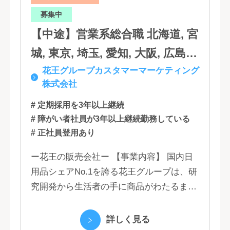
募集中
【中途】営業系総合職 北海道, 宮
城, 東京, 埼玉, 愛知, 大阪, 広島,
花王グループカスタマーマーケティング
福岡
株式会社
# 定期採用を3年以上継続
# 障がい者社員が3年以上継続勤務している
# 正社員登用あり
ー花王の販売会社ー 【事業内容】 国内日
用品シェアNo.1を誇る花王グループは、研
究開発から生活者の手に商品がわたるまで
の流れを花王グループで一貫して行うこと
で、情報のスピード、質、量ともに他社に
詳しく見る