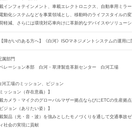
載インフォテインメント、車載エレクトロニクス、自動車用ミラー
電動化システムなどを事業領域とし、移動時のライフスタイルの変
荷軽減、さらには環境対応車向けに革新的なデバイスやソリューシ
【障がいのある方へ】《白河》ISOマネジメントシステムの運用に
配属部門
ペレーション本部 白河・草津製造革新センター 白河工場
白河工場のミッション、ビジョン
ミッション（存在意義）】
載カメラ・マイクのグローバルマザー拠点ならびにETCの生産拠
ビジョン（ありたい姿）】
載製品（光・音・波）を強みとしたモノづくりを通して交通事故ゼ
ィ社会の実現に貢献