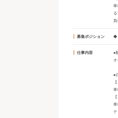
車
る
負
募集ポジション
◆
仕事内容
●
オ
●
【
車
【
車
テ