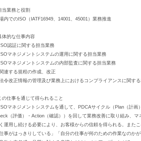
担当業務と役割
場内でのISO（IATF16949、14001、45001）業務推進
具体的な仕事内容
ISO認証に関する担当業務
ISOマネジメントシステムの運用に関する担当業務
ISOマネジメントシステムの内部監査に関する担当業務
関連する規程の作成、改正
法令改正情報の管理及び業務上におけるコンプライアンスに関する
この仕事を通じて得られること
ISOマネジメントシステムを通して、PDCAサイクル（Plan（計画
heck（評価）・Action（確認））を回して業務改善に取り組み、
く運用し続ける必要により、お客様からの信頼を得られる。またこ
仕事がはっきりしている」「自分の仕事が何のための作業なのかが