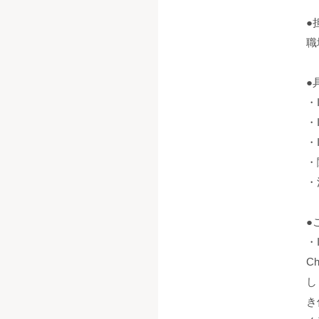
●
職
●
・
・
・
・
・
●
・
C
し
き