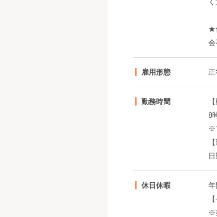
く
★
会
雇用形態
正
勤務時間
【
8
※
【
日
休日休暇
年
【
※