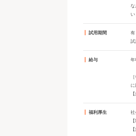
な
い
試用期間
有
試
給与
年
［
に
【
福利厚生
社
【
【