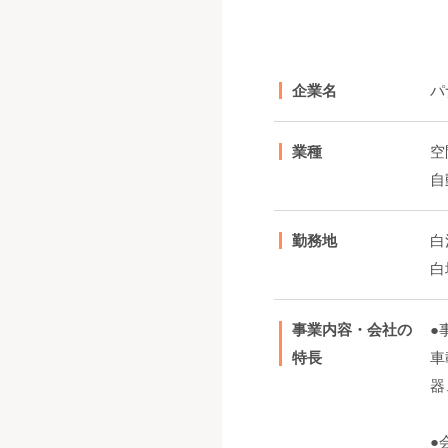
企業名
パ
業種
空
自
勤務地
白
白
事業内容・会社の
●
特長
車
器
●