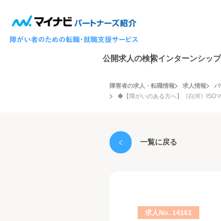
公開求人の検索
インターンシップ
障害者の求人・転職情報
求人情報
パ
◆【障がいのある方へ】《白河》ISO
一覧に戻る
求人No. 14161