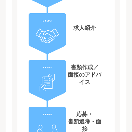
STEP3
求人紹介
書類作成／
STEP4
面接のアドバ
イス
応募・
STEP5
書類選考・面
接