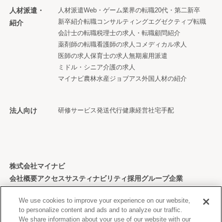
人材派遣・
人材派遣
Web・ゲーム業界の転職
20代・第二新卒
新卒紹介
転職コンサルティング
エグゼクティブ転職
紹介
会計士の転職
税理士の求人・転職
顧問紹介
薬剤師の転職
看護師の求人
コメディカル求人
医師の求人
保育士の求人
無期雇用派遣
ミドル・シニア
介護の求人
マイナビ農林水産ジョブアス
外国人材の紹介
法人向け
研修サービス
発送代行
健康経営
社宅手配
株式会社マイナビ
会社概要
アクセス
サスティナビリティ
採用
グループ企業
個人情報保護方針
We use cookies to improve your experience on our website,
to personalize content and ads and to analyze our traffic.
We share information about your use of our website with our