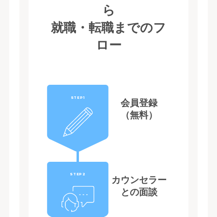
ら
就職・転職までのフ
ロー
STEP1
会員登録
（無料）
STEP2
カウンセラー
との面談