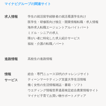
マイナビグループの関連サイト
求人情報
学生の就活
留学経験者の就活
看護学生向け
医学生・研修医向け
独立・開業情報
転職・求人情報
海外求人
転職エージェント
アルバイト
パート
ミドル・シニアの求人
障がい者に特化した求人紹介サービス
福祉・介護の転職／パート
進路情報
高校生の進路情報
情報
総合・専門ニュース
10代のチャレンジサイト
ティーンマーケティング支援
大学生活情報
サービス
働く女性の生活情報
雑誌・書籍・ソフト
ウエディング情報
世界遺産検定
総合農業情報サイト
マイナビ子育て
お買い物サポートメディア