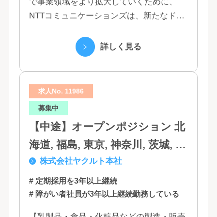
で事業領域をより拡大していくために、
NTTコミュニケーションズは、新たなドコ
モグループとして生まれ変わりました。 私
たちは、クラウド、ネットワーク、セキュ
詳しく見る
リティといっ...
求人No. 11986
募集中
【中途】オープンポジション 北
海道, 福島, 東京, 神奈川, 茨城, 静
株式会社ヤクルト本社
岡, 大阪, 兵庫, 福岡, 佐賀
# 定期採用を3年以上継続
# 障がい者社員が3年以上継続勤務している
【乳製品・食品・化粧品などの製造・販売