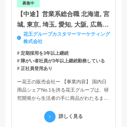
募集中
【中途】営業系総合職 北海道, 宮
城, 東京, 埼玉, 愛知, 大阪, 広島,
花王グループカスタマーマーケティング
福岡
株式会社
# 定期採用を3年以上継続
# 障がい者社員が3年以上継続勤務している
# 正社員登用あり
ー花王の販売会社ー 【事業内容】 国内日
用品シェアNo.1を誇る花王グループは、研
究開発から生活者の手に商品がわたるまで
の流れを花王グループで一貫して行うこと
で、情報のスピード、質、量ともに他社に
詳しく見る
は...