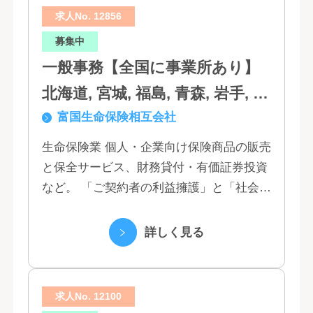
求人No. 12856
募集中
一般事務【全国に事業所あり】
北海道, 宮城, 福島, 青森, 岩手, 秋
富国生命保険相互会社
田, 山形, 東京, 神奈川, 千葉, 埼
玉, 茨城, 栃木, 群馬, 新潟, 石川,
生命保険業 個人・企業向け保険商品の販売
と保全サービス、財務貸付・有価証券投資
富山, 福井, 長野, 山梨, 愛知, 静
など。 「ご契約者の利益擁護」と「社会へ
岡, 三重, 岐阜, 大阪, 京都, 兵庫,
の貢献」という創業以来の経営理念にもと
滋賀, 奈良, 和歌山, 広島, 岡山, 山
づく「お客さま基点」をスローガンに掲
詳しく見る
口, 鳥取, 島根, 香川, 愛媛, 徳島,
げ、顧客の...
高知, 福岡, 長崎, 熊本, 鹿児島, 大
求人No. 12100
分, 宮崎, 佐賀, 沖縄