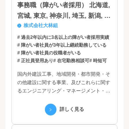
事務職（障がい者採用） 北海道,
宮城, 東京, 神奈川, 埼玉, 新潟, 愛
株式会社大林組
知, 大阪, 京都, 兵庫, 広島, 香川,
福岡
# 過去2年以内に3名以上の障がい者採用実績
# 障がい者社員が3年以上継続勤務している
# 障がい者社員の役職者がいる
# 正社員登用あり
# 在宅勤務相談可
# 時短可
国内外建設工事、地域開発・都市開発・そ
の他建設に関する事業、及びこれらに関す
るエンジニアリング・マネージメント・コ
ンサルティング業務の受託、不動産事業 ほ
か 私たちは、創業１３０年の歴史の中で培
詳しく見る
われた...