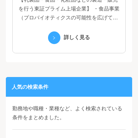
を行う東証プライム上場企業】 ・食品事業
（プロバイオティクスの可能性を広げてい
くヤクルトの乳製品と、健康ニーズに応え
る優れた機能性飲料） ・国際事業（40の
詳しく見る
国と地域...
人気の検索条件
勤務地や職種・業種など、よく検索されている
条件をまとめました。