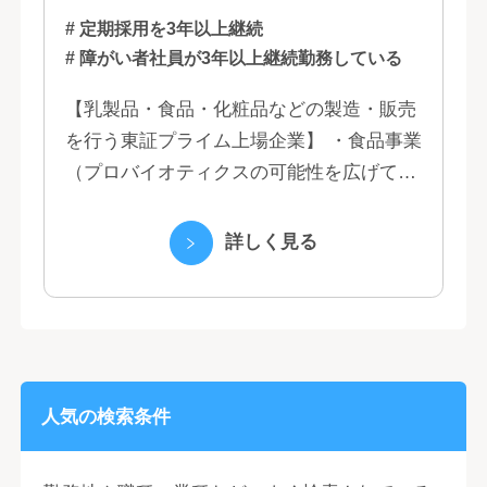
# 定期採用を3年以上継続
# 障がい者社員が3年以上継続勤務している
【乳製品・食品・化粧品などの製造・販売
を行う東証プライム上場企業】 ・食品事業
（プロバイオティクスの可能性を広げてい
くヤクルトの乳製品と、健康ニーズに応え
る優れた機能性飲料） ・国際事業（40の
詳しく見る
国と地域...
人気の検索条件