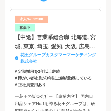
口, 鳥取, 島根, 香川, 愛媛, 徳島,
げ、顧客の...
高知, 福岡, 長崎, 熊本, 鹿児島, 大
求人No. 12100
分, 宮崎, 佐賀, 沖縄
募集中
【中途】営業系総合職 北海道, 宮
城, 東京, 埼玉, 愛知, 大阪, 広島,
花王グループカスタマーマーケティング
福岡
株式会社
# 定期採用を3年以上継続
# 障がい者社員が3年以上継続勤務している
# 正社員登用あり
ー花王の販売会社ー 【事業内容】 国内日
用品シェアNo.1を誇る花王グループは、研
究開発から生活者の手に商品がわたるまで