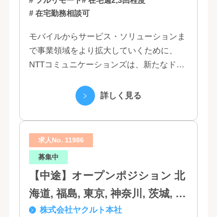
# フルリモート
# 在宅週2,3回程度
# 在宅勤務相談可
モバイルからサービス・ソリューションま
で事業領域をより拡大していくために、
NTTコミュニケーションズは、新たなドコ
モグループとして生まれ変わりました。 私
たちは、クラウド、ネットワーク、セキュ
詳しく見る
リティといっ...
求人No. 11986
募集中
【中途】オープンポジション 北
海道, 福島, 東京, 神奈川, 茨城, 静
株式会社ヤクルト本社
岡, 大阪, 兵庫, 福岡, 佐賀