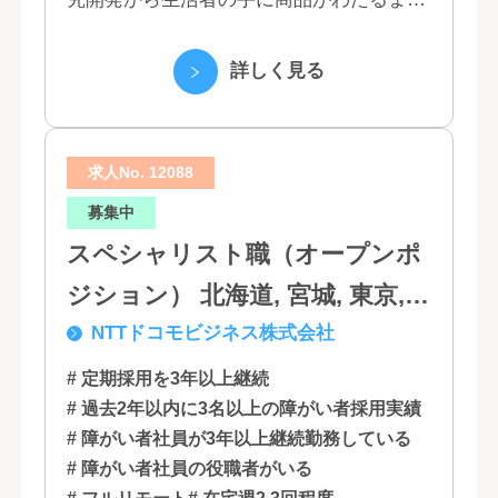
の流れを花王グループで一貫して行うこと
で、情報のスピード、質、量ともに他社に
詳しく見る
は...
求人No. 12088
募集中
スペシャリスト職（オープンポ
ジション） 北海道, 宮城, 東京,
NTTドコモビジネス株式会社
石川, 愛知, 大阪, 広島, 香川, 福岡
# 定期採用を3年以上継続
# 過去2年以内に3名以上の障がい者採用実績
# 障がい者社員が3年以上継続勤務している
# 障がい者社員の役職者がいる