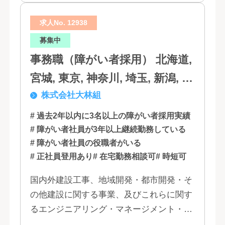
求人No. 12938
募集中
事務職（障がい者採用） 北海道,
宮城, 東京, 神奈川, 埼玉, 新潟, 愛
株式会社大林組
知, 大阪, 京都, 兵庫, 広島, 香川,
福岡
# 過去2年以内に3名以上の障がい者採用実績
# 障がい者社員が3年以上継続勤務している
# 障がい者社員の役職者がいる
# 正社員登用あり
# 在宅勤務相談可
# 時短可
国内外建設工事、地域開発・都市開発・そ
の他建設に関する事業、及びこれらに関す
るエンジニアリング・マネージメント・コ
ンサルティング業務の受託、不動産事業 ほ