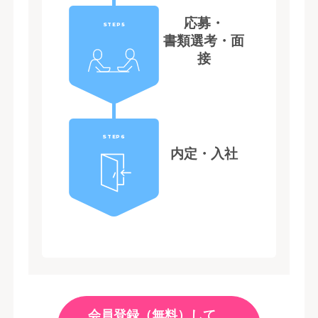
応募・
STEP5
書類選考・面
接
STEP6
内定・入社
会員登録（無料）して