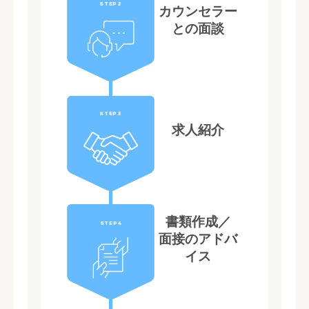
STEP2
カウンセラー
との面談
STEP3
求人紹介
書類作成／
STEP4
面接のアドバ
イス