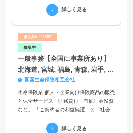
か 私たちは、創業１３０年の歴史の中で培
詳しく見る
われた...
求人No. 12856
募集中
一般事務【全国に事業所あり】
北海道, 宮城, 福島, 青森, 岩手, 秋
富国生命保険相互会社
田, 山形, 東京, 神奈川, 千葉, 埼
玉, 茨城, 栃木, 群馬, 新潟, 石川,
生命保険業 個人・企業向け保険商品の販売
と保全サービス、財務貸付・有価証券投資
富山, 福井, 長野, 山梨, 愛知, 静
など。 「ご契約者の利益擁護」と「社会へ
岡, 三重, 岐阜, 大阪, 京都, 兵庫,
の貢献」という創業以来の経営理念にもと
滋賀, 奈良, 和歌山, 広島, 岡山, 山
づく「お客さま基点」をスローガンに掲
詳しく見る