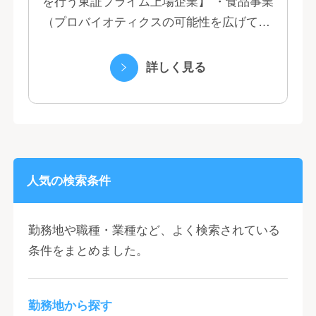
を行う東証プライム上場企業】 ・食品事業
（プロバイオティクスの可能性を広げてい
くヤクルトの乳製品と、健康ニーズに応え
る優れた機能性飲料） ・国際事業（40の
詳しく見る
国と地域...
人気の検索条件
勤務地や職種・業種など、よく検索されている
条件をまとめました。
勤務地から探す