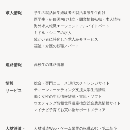
求人情報
学生の就活
留学経験者の就活
看護学生向け
医学生・研修医向け
独立・開業情報
転職・求人情報
海外求人
転職エージェント
アルバイト
パート
ミドル・シニアの求人
障がい者に特化した求人紹介サービス
福祉・介護の転職／パート
進路情報
高校生の進路情報
情報
総合・専門ニュース
10代のチャレンジサイト
ティーンマーケティング支援
大学生活情報
サービス
働く女性の生活情報
雑誌・書籍・ソフト
ウエディング情報
世界遺産検定
総合農業情報サイト
マイナビ子育て
お買い物サポートメディア
人材派遣・
人材派遣
Web・ゲーム業界の転職
20代・第二新卒