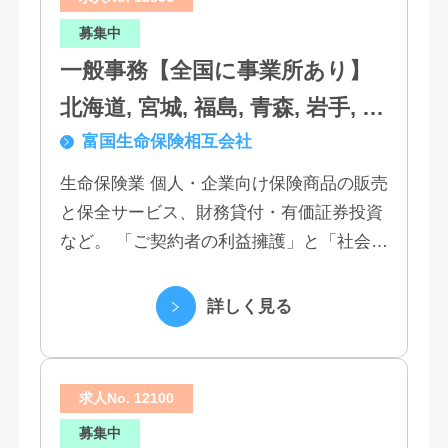
募集中
一般事務【全国に事業所あり】
北海道, 宮城, 福島, 青森, 岩手, 秋
富国生命保険相互会社
田, 山形, 東京, 神奈川, 千葉, 埼
玉, 茨城, 栃木, 群馬, 新潟, 石川,
生命保険業 個人・企業向け保険商品の販売
と保全サービス、財務貸付・有価証券投資
富山, 福井, 長野, 山梨, 愛知, 静
など。 「ご契約者の利益擁護」と「社会へ
岡, 三重, 岐阜, 大阪, 京都, 兵庫,
の貢献」という創業以来の経営理念にもと
滋賀, 奈良, 和歌山, 広島, 岡山, 山
づく「お客さま基点」をスローガンに掲
詳しく見る
口, 鳥取, 島根, 香川, 愛媛, 徳島,
げ、顧客の...
高知, 福岡, 長崎, 熊本, 鹿児島, 大
求人No. 12100
分, 宮崎, 佐賀, 沖縄
募集中