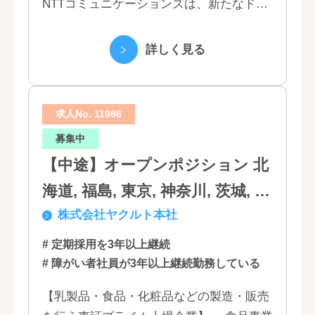
NTTコミュニケーションズは、新たなドコ
モグループとして生まれ変わりました。 私
たちは、クラウド、ネットワーク、セキュ
詳しく見る
リティといっ...
求人No. 11986
募集中
【中途】オープンポジション 北
海道, 福島, 東京, 神奈川, 茨城, 静
株式会社ヤクルト本社
岡, 大阪, 兵庫, 福岡, 佐賀
# 定期採用を3年以上継続
# 障がい者社員が3年以上継続勤務している
【乳製品・食品・化粧品などの製造・販売