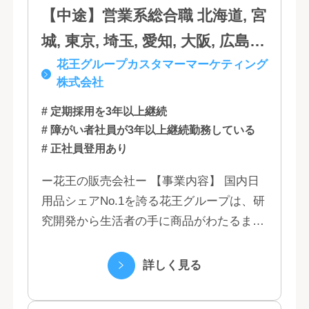
【中途】営業系総合職 北海道, 宮
城, 東京, 埼玉, 愛知, 大阪, 広島,
花王グループカスタマーマーケティング
福岡
株式会社
# 定期採用を3年以上継続
# 障がい者社員が3年以上継続勤務している
# 正社員登用あり
ー花王の販売会社ー 【事業内容】 国内日
用品シェアNo.1を誇る花王グループは、研
究開発から生活者の手に商品がわたるまで
の流れを花王グループで一貫して行うこと
で、情報のスピード、質、量ともに他社に
詳しく見る
は...