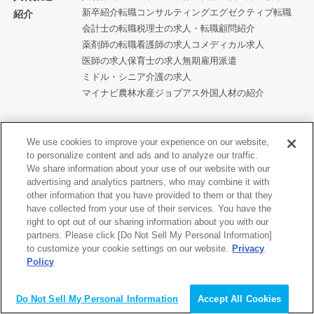
新卒紹介
転職コンサルティング
エグゼクティブ転職
紹介
会計士の転職
税理士の求人・転職
顧問紹介
薬剤師の転職
看護師の求人
コメディカル求人
医師の求人
保育士の求人
無期雇用派遣
ミドル・シニア
介護の求人
マイナビ農林水産ジョブアス
外国人材の紹介
法人向け
研修サービス
発送代行
健康経営
社宅手配
We use cookies to improve your experience on our website,
to personalize content and ads and to analyze our traffic.
We share information about your use of our website with our
advertising and analytics partners, who may combine it with
other information that you have provided to them or that they
have collected from your use of their services. You have the
株式会社マイナビ
right to opt out of our sharing information about you with our
会社概要
アクセス
サスティナビリティ
採用
グループ企業
partners. Please click [Do Not Sell My Personal Information]
to customize your cookie settings on our website.
Privacy
個人情報保護方針
Policy
会員登録（無料）
Do Not Sell My Personal Information
Accept All Cookies