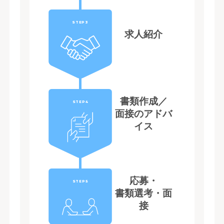
STEP3
求人紹介
書類作成／
STEP4
面接のアドバ
イス
応募・
STEP5
書類選考・面
接