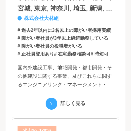
宮城, 東京, 神奈川, 埼玉, 新潟, 愛
株式会社大林組
知, 大阪, 京都, 兵庫, 広島, 香川,
福岡
# 過去2年以内に3名以上の障がい者採用実績
# 障がい者社員が3年以上継続勤務している
# 障がい者社員の役職者がいる
# 正社員登用あり
# 在宅勤務相談可
# 時短可
国内外建設工事、地域開発・都市開発・そ
の他建設に関する事業、及びこれらに関す
るエンジニアリング・マネージメント・コ
ンサルティング業務の受託、不動産事業 ほ
か 私たちは、創業１３０年の歴史の中で培
詳しく見る
われた...
求人No. 12856