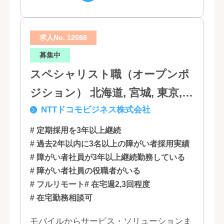
は...
求人No. 12088
募集中
スペシャリスト職（オープンポ
ジション） 北海道, 宮城, 東京,
NTTドコモビジネス株式会社
石川, 愛知, 大阪, 広島, 香川, 福岡
# 定期採用を3年以上継続
# 過去2年以内に3名以上の障がい者採用実績
# 障がい者社員が3年以上継続勤務している
# 障がい者社員の役職者がいる
# フルリモート
# 在宅週2,3回程度
# 在宅勤務相談可
モバイルからサービス・ソリューションま