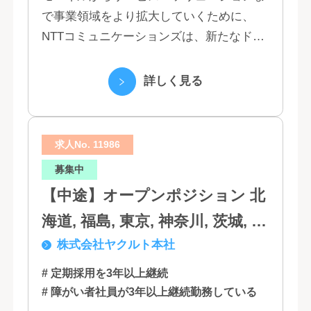
で事業領域をより拡大していくために、
NTTコミュニケーションズは、新たなドコ
モグループとして生まれ変わりました。 私
たちは、クラウド、ネットワーク、セキュ
詳しく見る
リティといっ...
求人No. 11986
募集中
【中途】オープンポジション 北
海道, 福島, 東京, 神奈川, 茨城, 静
株式会社ヤクルト本社
岡, 大阪, 兵庫, 福岡, 佐賀
# 定期採用を3年以上継続
# 障がい者社員が3年以上継続勤務している