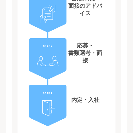
面接のアドバ
イス
応募・
STEP5
書類選考・面
接
STEP6
内定・入社