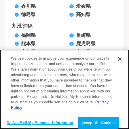
香川県
愛媛県
徳島県
高知県
九州/沖縄
福岡県
長崎県
熊本県
鹿児島県
大分県
宮崎県
We use cookies to improve your experience on our website,
佐賀県
沖縄県
to personalize content and ads and to analyze our traffic.
We share information about your use of our website with our
advertising and analytics partners, who may combine it with
職種
other information that you have provided to them or that they
have collected from your use of their services. You have the
製作/編集・広告・映像・音響
right to opt out of our sharing information about you with our
partners. Please click [Do Not Sell My Personal Information]
インフラエンジニア
to customize your cookie settings on our website.
Privacy
総務/法務
Policy
会員登録（無料）
経理/財務
Do Not Sell My Personal Information
Accept All Cookies
技術系