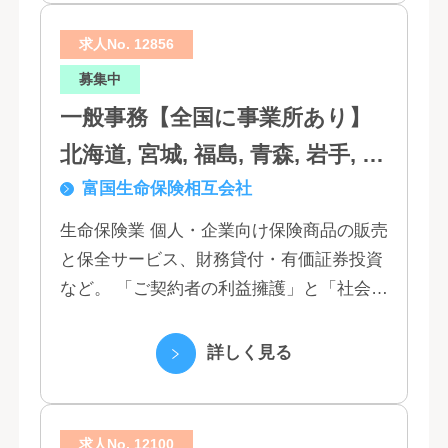
求人No. 12856
募集中
一般事務【全国に事業所あり】
北海道, 宮城, 福島, 青森, 岩手, 秋
富国生命保険相互会社
田, 山形, 東京, 神奈川, 千葉, 埼
玉, 茨城, 栃木, 群馬, 新潟, 石川,
生命保険業 個人・企業向け保険商品の販売
と保全サービス、財務貸付・有価証券投資
富山, 福井, 長野, 山梨, 愛知, 静
など。 「ご契約者の利益擁護」と「社会へ
岡, 三重, 岐阜, 大阪, 京都, 兵庫,
の貢献」という創業以来の経営理念にもと
滋賀, 奈良, 和歌山, 広島, 岡山, 山
づく「お客さま基点」をスローガンに掲
詳しく見る
口, 鳥取, 島根, 香川, 愛媛, 徳島,
げ、顧客の...
高知, 福岡, 長崎, 熊本, 鹿児島, 大
求人No. 12100