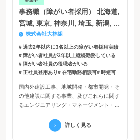
事務職（障がい者採用） 北海道,
宮城, 東京, 神奈川, 埼玉, 新潟, 愛
株式会社大林組
知, 大阪, 京都, 兵庫, 広島, 香川,
福岡
# 過去2年以内に3名以上の障がい者採用実績
# 障がい者社員が3年以上継続勤務している
# 障がい者社員の役職者がいる
# 正社員登用あり
# 在宅勤務相談可
# 時短可
国内外建設工事、地域開発・都市開発・そ
の他建設に関する事業、及びこれらに関す
るエンジニアリング・マネージメント・コ
ンサルティング業務の受託、不動産事業 ほ
か 私たちは、創業１３０年の歴史の中で培
詳しく見る
われた...