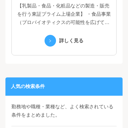
【乳製品・食品・化粧品などの製造・販売
を行う東証プライム上場企業】 ・食品事業
（プロバイオティクスの可能性を広げてい
くヤクルトの乳製品と、健康ニーズに応え
る優れた機能性飲料） ・国際事業（40の
詳しく見る
国と地域...
人気の検索条件
勤務地や職種・業種など、よく検索されている
条件をまとめました。