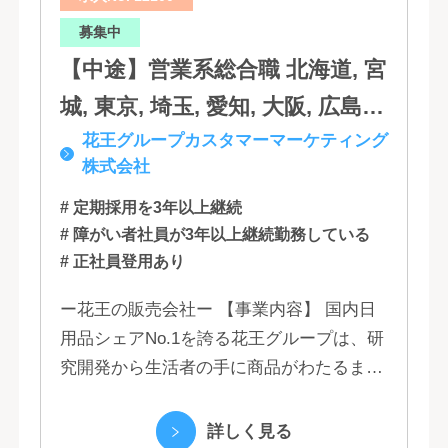
分, 宮崎, 佐賀, 沖縄
募集中
【中途】営業系総合職 北海道, 宮
城, 東京, 埼玉, 愛知, 大阪, 広島,
花王グループカスタマーマーケティング
福岡
株式会社
# 定期採用を3年以上継続
# 障がい者社員が3年以上継続勤務している
# 正社員登用あり
ー花王の販売会社ー 【事業内容】 国内日
用品シェアNo.1を誇る花王グループは、研
究開発から生活者の手に商品がわたるまで
の流れを花王グループで一貫して行うこと
で、情報のスピード、質、量ともに他社に
詳しく見る