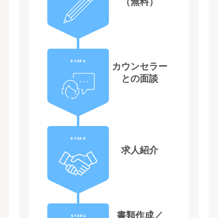
（無料）
STEP2
カウンセラー
との面談
STEP3
求人紹介
書類作成／
STEP4