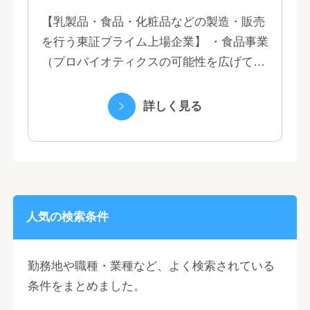
【乳製品・食品・化粧品などの製造・販売
を行う東証プライム上場企業】 ・食品事業
（プロバイオティクスの可能性を広げてい
くヤクルトの乳製品と、健康ニーズに応え
る優れた機能性飲料） ・国際事業（40の
詳しく見る
国と地域...
人気の検索条件
勤務地や職種・業種など、よく検索されている
条件をまとめました。