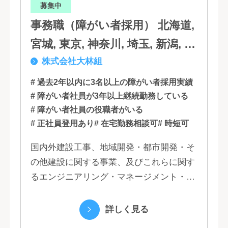
募集中
事務職（障がい者採用） 北海道,
宮城, 東京, 神奈川, 埼玉, 新潟, 愛
株式会社大林組
知, 大阪, 京都, 兵庫, 広島, 香川,
福岡
# 過去2年以内に3名以上の障がい者採用実績
# 障がい者社員が3年以上継続勤務している
# 障がい者社員の役職者がいる
# 正社員登用あり
# 在宅勤務相談可
# 時短可
国内外建設工事、地域開発・都市開発・そ
の他建設に関する事業、及びこれらに関す
るエンジニアリング・マネージメント・コ
ンサルティング業務の受託、不動産事業 ほ
か 私たちは、創業１３０年の歴史の中で培
詳しく見る
われた...