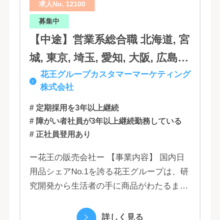
求人No. 12100
分, 宮崎, 佐賀, 沖縄
募集中
【中途】営業系総合職 北海道, 宮
城, 東京, 埼玉, 愛知, 大阪, 広島,
花王グループカスタマーマーケティング
福岡
株式会社
# 定期採用を3年以上継続
# 障がい者社員が3年以上継続勤務している
# 正社員登用あり
ー花王の販売会社ー 【事業内容】 国内日
用品シェアNo.1を誇る花王グループは、研
究開発から生活者の手に商品がわたるまで
の流れを花王グループで一貫して行うこと
で、情報のスピード、質、量ともに他社に
詳しく見る