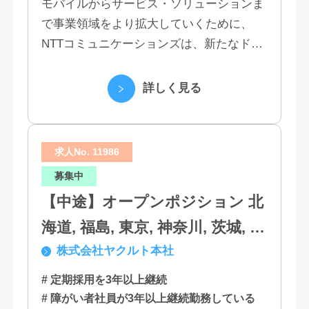
モバイルからサービス・ソリューションま
で事業領域をより拡大していくために、
NTTコミュニケーションズは、新たなドコ
モグループとして生まれ変わりました。 私
たちは、クラウド、ネットワーク、セキュ
詳しく見る
リティといっ...
求人No. 11986
募集中
【中途】オープンポジション 北
海道, 福島, 東京, 神奈川, 茨城, 静
株式会社ヤクルト本社
岡, 大阪, 兵庫, 福岡, 佐賀
# 定期採用を3年以上継続
# 障がい者社員が3年以上継続勤務している