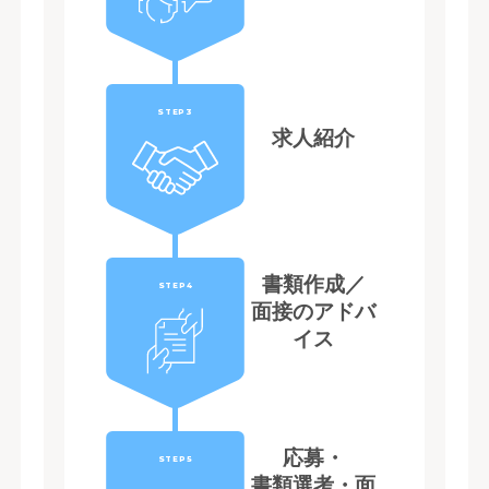
STEP3
求人紹介
書類作成／
STEP4
面接のアドバ
イス
応募・
STEP5
書類選考・面