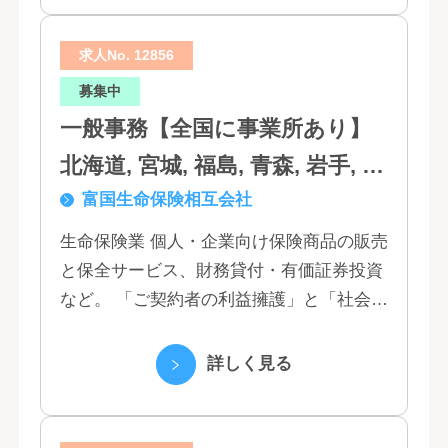
求人No. 12856
募集中
一般事務【全国に事業所あり】
北海道, 宮城, 福島, 青森, 岩手, 秋
富国生命保険相互会社
田, 山形, 東京, 神奈川, 千葉, 埼
玉, 茨城, 栃木, 群馬, 新潟, 石川,
生命保険業 個人・企業向け保険商品の販売
と保全サービス、財務貸付・有価証券投資
富山, 福井, 長野, 山梨, 愛知, 静
など。 「ご契約者の利益擁護」と「社会へ
岡, 三重, 岐阜, 大阪, 京都, 兵庫,
の貢献」という創業以来の経営理念にもと
滋賀, 奈良, 和歌山, 広島, 岡山, 山
づく「お客さま基点」をスローガンに掲
詳しく見る
口, 鳥取, 島根, 香川, 愛媛, 徳島,
げ、顧客の...
高知, 福岡, 長崎, 熊本, 鹿児島, 大