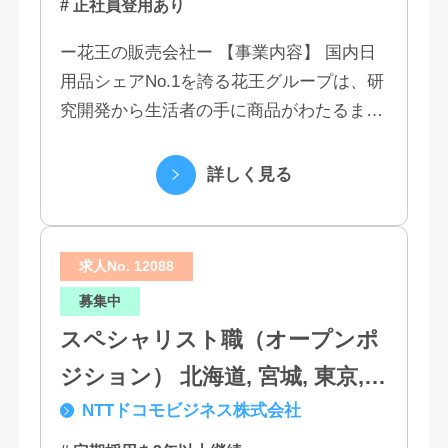
# 正社員登用あり
ー花王の販売会社ー 【事業内容】 国内日
用品シェアNo.1を誇る花王グループは、研
究開発から生活者の手に商品がわたるまで
の流れを花王グループで一貫して行うこと
で、情報のスピード、質、量ともに他社に
詳しく見る
は...
求人No. 12088
募集中
スペシャリスト職（オープンポ
ジション） 北海道, 宮城, 東京,
NTTドコモビジネス株式会社
石川, 愛知, 大阪, 広島, 香川, 福岡