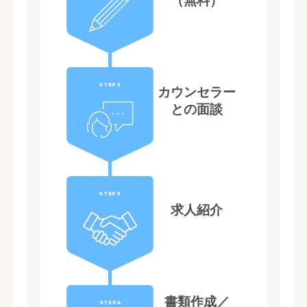
（無料）
STEP2
カウンセラー
との面談
STEP3
求人紹介
書類作成／
STEP4