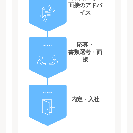
面接のアドバ
イス
応募・
STEP5
書類選考・面
接
STEP6
内定・入社