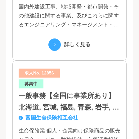
国内外建設工事、地域開発・都市開発・そ
の他建設に関する事業、及びこれらに関す
るエンジニアリング・マネージメント・コ
ンサルティング業務の受託、不動産事業 ほ
か 私たちは、創業１３０年の歴史の中で培
詳しく見る
われた...
求人No. 12856
募集中
一般事務【全国に事業所あり】
北海道, 宮城, 福島, 青森, 岩手, 秋
富国生命保険相互会社
田, 山形, 東京, 神奈川, 千葉, 埼
玉, 茨城, 栃木, 群馬, 新潟, 石川,
生命保険業 個人・企業向け保険商品の販売