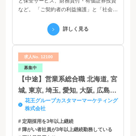
と保全サービス、財務貸付・有価証券投資
富山, 福井, 長野, 山梨, 愛知, 静
など。 「ご契約者の利益擁護」と「社会へ
岡, 三重, 岐阜, 大阪, 京都, 兵庫,
の貢献」という創業以来の経営理念にもと
滋賀, 奈良, 和歌山, 広島, 岡山, 山
づく「お客さま基点」をスローガンに掲
詳しく見る
口, 鳥取, 島根, 香川, 愛媛, 徳島,
げ、顧客の...
高知, 福岡, 長崎, 熊本, 鹿児島, 大
求人No. 12100
分, 宮崎, 佐賀, 沖縄
募集中
【中途】営業系総合職 北海道, 宮
城, 東京, 埼玉, 愛知, 大阪, 広島,
花王グループカスタマーマーケティング
福岡
株式会社
# 定期採用を3年以上継続
# 障がい者社員が3年以上継続勤務している