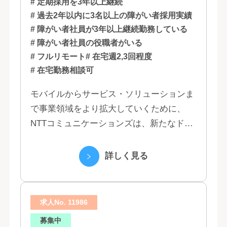
# 定期採用を3年以上継続
# 過去2年以内に3名以上の障がい者採用実績
# 障がい者社員が3年以上継続勤務している
# 障がい者社員の役職者がいる
# フルリモート
# 在宅週2,3回程度
# 在宅勤務相談可
モバイルからサービス・ソリューションま
で事業領域をより拡大していくために、
NTTコミュニケーションズは、新たなドコ
モグループとして生まれ変わりました。 私
たちは、クラウド、ネットワーク、セキュ
詳しく見る
リティといっ...
求人No. 11986
募集中