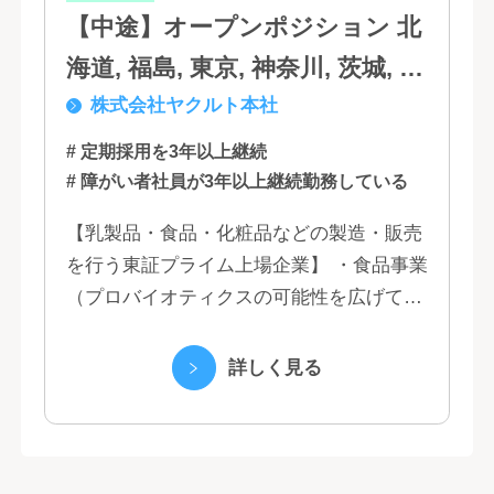
【中途】オープンポジション 北
海道, 福島, 東京, 神奈川, 茨城, 静
株式会社ヤクルト本社
岡, 大阪, 兵庫, 福岡, 佐賀
# 定期採用を3年以上継続
# 障がい者社員が3年以上継続勤務している
【乳製品・食品・化粧品などの製造・販売
を行う東証プライム上場企業】 ・食品事業
（プロバイオティクスの可能性を広げてい
くヤクルトの乳製品と、健康ニーズに応え
る優れた機能性飲料） ・国際事業（40の
詳しく見る
国と地域...