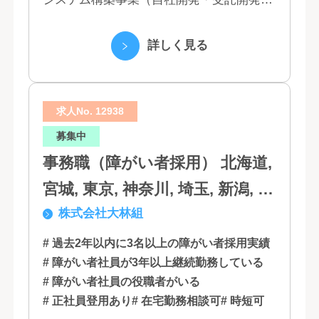
（3）マーケティング業務 （4）IT教育事業
（5）営業代行業務 （6...
詳しく見る
求人No. 12938
募集中
事務職（障がい者採用） 北海道,
宮城, 東京, 神奈川, 埼玉, 新潟, 愛
株式会社大林組
知, 大阪, 京都, 兵庫, 広島, 香川,
福岡
# 過去2年以内に3名以上の障がい者採用実績
# 障がい者社員が3年以上継続勤務している
# 障がい者社員の役職者がいる
# 正社員登用あり
# 在宅勤務相談可
# 時短可