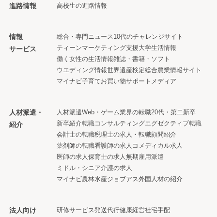
進路情報
高校生の進路情報
情報
総合・専門ニュース
10代のチャレンジサイト
ティーンマーケティング支援
大学生活情報
サービス
働く女性の生活情報
雑誌・書籍・ソフト
ウエディング情報
世界遺産検定
総合農業情報サイト
マイナビ子育て
お買い物サポートメディア
人材派遣・
人材派遣
Web・ゲーム業界の転職
20代・第二新卒
新卒紹介
転職コンサルティング
エグゼクティブ転職
紹介
会計士の転職
税理士の求人・転職
顧問紹介
薬剤師の転職
看護師の求人
コメディカル求人
医師の求人
保育士の求人
無期雇用派遣
ミドル・シニア
介護の求人
マイナビ農林水産ジョブアス
外国人材の紹介
法人向け
研修サービス
発送代行
健康経営
社宅手配