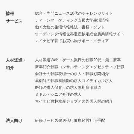
情報
総合・専門ニュース
10代のチャレンジサイト
ティーンマーケティング支援
大学生活情報
サービス
働く女性の生活情報
雑誌・書籍・ソフト
ウエディング情報
世界遺産検定
総合農業情報サイト
マイナビ子育て
お買い物サポートメディア
人材派遣・
人材派遣
Web・ゲーム業界の転職
20代・第二新卒
新卒紹介
転職コンサルティング
エグゼクティブ転職
紹介
会計士の転職
税理士の求人・転職
顧問紹介
薬剤師の転職
看護師の求人
コメディカル求人
医師の求人
保育士の求人
無期雇用派遣
ミドル・シニア
介護の求人
マイナビ農林水産ジョブアス
外国人材の紹介
法人向け
研修サービス
発送代行
健康経営
社宅手配