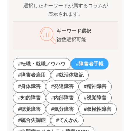
選択したキーワードが属するコラムが
表示されます。
キーワード選択
複数選択可能
#転職・就職ノウハウ
#障害者手帳
#障害者雇用
#就活体験記
#身体障害
#発達障害
#精神障害
#知的障害
#内部障害
#視覚障害
#聴覚障害
#気分障害
#双極性障害
#統合失調症
#てんかん