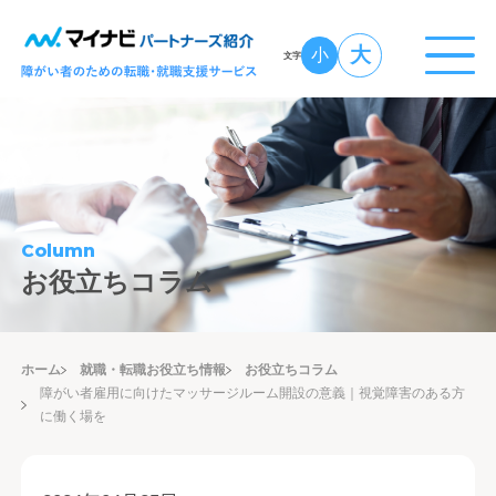
大
小
文字
Column
お役立ちコラム
ホーム
就職・転職お役立ち情報
お役立ちコラム
障がい者雇用に向けたマッサージルーム開設の意義｜視覚障害のある方
に働く場を