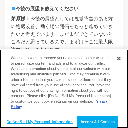
今後の展望を教えてください
茅原様：
今後の展望としては視覚障害のある方
の処遇改善、働く場の開拓をもっと進めていき
たいと考えています。まだまだできていないと
ころだと思っているので、まずはそこに最大限
注力していきたいですね。
We use cookies to improve your experience on our website,
to personalize content and ads and to analyze our traffic.
長期的なところでいえば視覚障害のある方が就
We share information about your use of our website with our
労を通じて自己実現をしていける社会、もっと
advertising and analytics partners, who may combine it with
other information that you have provided to them or that they
言えば障がいの有無に関わらず誰もが自分の強
have collected from your use of their services. You have the
みを活かして自己実現ができる社会を作ってい
right to opt out of our sharing information about you with our
きたいと考えています。
partners. Please click [Do Not Sell My Personal Information]
to customize your cookie settings on our website.
Privacy
Policy
会員登録（無料）
そのためにもマイナビパートナーズ紹介さんの
事例ももっと広めていきたいですね。マイナビ
Do Not Sell My Personal Information
Accept All Cookies
パートナーズ紹介さんの事例を他の企業にも伝