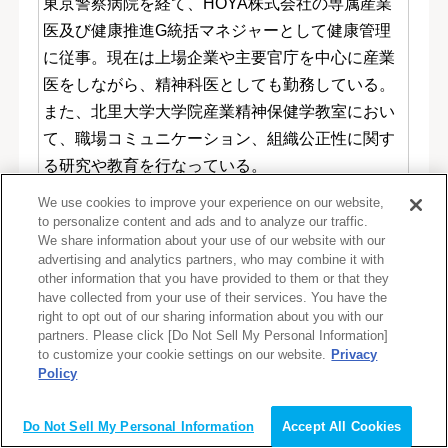
東京警察病院を経て、HOYA株式会社の専属産業
医及び健康推進G統括マネジャーとして健康管理
に従事。現在は上場企業や主要官庁を中心に産業
医をしながら、精神科医としても勤務している。
また、北里大学大学院産業精神保健学教室におい
て、職場コミュニケーション、組織公正性に関す
る研究や教育を行なっている。
【資格】
We use cookies to improve your experience on our website,
産業医、精神科専門医、精神保健指定医、医学博
to personalize content and ads and to analyze our traffic.
We share information about your use of our website with our
士、日本産業衛生学会専門医・指導医、労働衛生
advertising and analytics partners, who may combine it with
コンサルタント、社会医学系専門医・指導医、メ
other information that you have provided to them or that they
have collected from your use of their services. You have the
ンタルヘルス法務主任者
right to opt out of our sharing information about you with our
partners. Please click [Do Not Sell My Personal Information]
to customize your cookie settings on our website.
Privacy
Policy
会員登録（無料）
Do Not Sell My Personal Information
Accept All Cookies