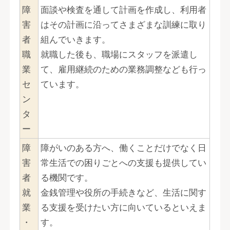
障
面談や検査を通して計画を作成し、利用者
害
はその計画に沿ってさまざまな訓練に取り
者
組んでいきます。
職
就職した後も、職場にスタッフを派遣し
業
て、雇用継続のための業務調整なども行っ
セ
ています。
ン
タ
ー
障
障がいのある方へ、働くことだけでなく日
害
常生活での困りごとへの支援も提供してい
者
る機関です。
就
金銭管理や役所の手続きなど、生活に関す
業
る支援を受けたい方に向いているといえま
・
す。