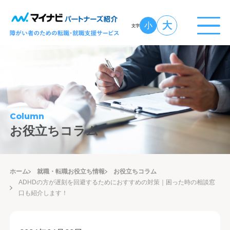
大
小
文字
Column
お役立ちコラム
ホーム
就職・転職お役立ち情報
お役立ちコラム
ADHDの方が遅刻を回避するためにおすすめの対策｜困った時の相談窓
口も紹介します！