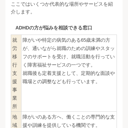
ここではいくつか代表的な場所やサービスを紹
介します。
ADHDの方が悩みを相談できる窓口
就
障がいや特定の病気のある65歳未満の方
労
が、通いながら就職のための訓練やスタッ
移
フのサポートを受け、就職活動を行ってい
行
く障害福祉サービスの一つです。
支
就職後も定着支援として、定期的な面談や
援
職場との調整なども行っています。
事
業
所
地
障がいのある方へ、働くことの専門的な支
域
援や訓練を提供している機関です。