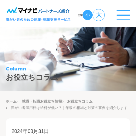
大
小
文字
Column
お役立ちコラム
ホーム
就職・転職お役立ち情報
お役立ちコラム
障がい者雇用枠は給料が低い？｜年収の相場と対策の事例を紹介します
2024年03月31日