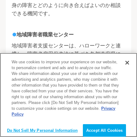
身の障害とどのように向き合えばよいのか相談
できる機関です。
地域障害者職業センター
地域障害者支援センターは、ハローワークと連
携し、障害者雇用促進法に基づき各都道府県に
設置されている支援機関です。
We use cookies to improve your experience on our website,
to personalize content and ads and to analyze our traffic.
We share information about your use of our website with our
ハローワークといった他の支援機関や企業など
advertising and analytics partners, who may combine it with
other information that you have provided to them or that they
と連携して、「職業リハビリテーション」を提
have collected from your use of their services. You have the
供しています。
right to opt out of our sharing information about you with our
partners. Please click [Do Not Sell My Personal Information]
to customize your cookie settings on our website.
Privacy
地域障害者支援センターは、各都道府県に設置
Policy
会員登録（無料）
されています。受けられる支援は以下の通りで
す。
Do Not Sell My Personal Information
Accept All Cookies