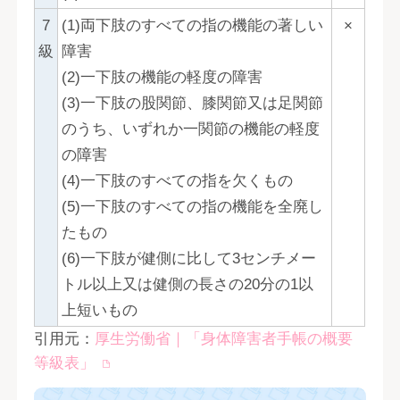
7
(1)両下肢のすべての指の機能の著しい
×
級
障害
(2)一下肢の機能の軽度の障害
(3)一下肢の股関節、膝関節又は足関節
のうち、いずれか一関節の機能の軽度
の障害
(4)一下肢のすべての指を欠くもの
(5)一下肢のすべての指の機能を全廃し
たもの
(6)一下肢が健側に比して3センチメー
トル以上又は健側の長さの20分の1以
上短いもの
引用元：
厚生労働省｜「身体障害者手帳の概要
等級表」