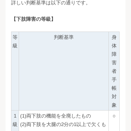
詳しい判断基準は以下の通りです。
【下肢障害の等級】
等
判断基準
身
級
体
障
害
者
手
帳
対
象
1
(1)両下肢の機能を全廃したもの
○
級
(2)両下肢を大腿の2分の1以上で欠くも