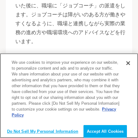
いた後に、職場に「ジョブコーチ」の派遣をし
ます。ジョブコーチは障がいのある方が働きや
すくなるように、職場と連携しながら実際の業
務の進め方や職場環境へのアドバイスなどを行
います。
地域障害者職業センターでは専門的な職業リハ
We use cookies to improve your experience on our website,
ビリテーションが受けられるほか、ジョブコー
to personalize content and ads and to analyze our traffic.
We share information about your use of our website with our
チの派遣など職場への働きかけも行っている点
advertising and analytics partners, who may combine it with
が特徴です。
other information that you have provided to them or that they
have collected from your use of their services. You have the
right to opt out of our sharing information about you with our
partners. Please click [Do Not Sell My Personal Information]
障害者就業・生活支援センター
to customize your cookie settings on our website.
Privacy
Policy
障害者就業・生活支援センターとは、障がいの
会員登録（無料）
ある方の就業面だけでなく、生活面も含めて一
Do Not Sell My Personal Information
Accept All Cookies
体的なサポートを行っている支援機関です。