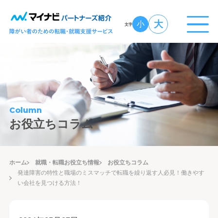
大
小
文字
Column
お役立ちコラム
ホーム
就職・転職お役立ち情報
お役立ちコラム
発達障害の特性と職場のミスマッチで転職を繰り返す人必見！働きやす
い会社を見つける方法！