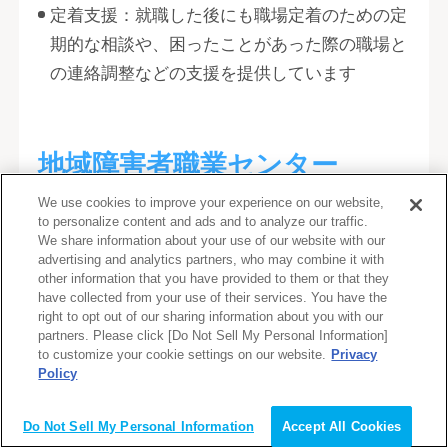
定着支援：就職した後にも職場定着のための定
期的な相談や、困ったことがあった際の職場と
の連絡調整などの支援を提供しています
地域障害者職業センター
We use cookies to improve your experience on our website,
to personalize content and ads and to analyze our traffic.
地域障害者職業センターは、障がいのある方に
We share information about your use of our website with our
専門的な職業リハビリテーションを提供してい
advertising and analytics partners, who may combine it with
る支援機関です。独立行政法人高齢・障害・求
other information that you have provided to them or that they
have collected from your use of their services. You have the
職者雇用支援機構が運営しており、各都道府県
right to opt out of our sharing information about you with our
に最低一つ設置されているほか、東京や北海道
partners. Please click [Do Not Sell My Personal Information]
to customize your cookie settings on our website.
Privacy
など支店がある地域もあります。
Policy
障害者職業カウンセラーの職業評価をもとに作
Do Not Sell My Personal Information
Accept All Cookies
成されたリハビリテーション計画にそって、