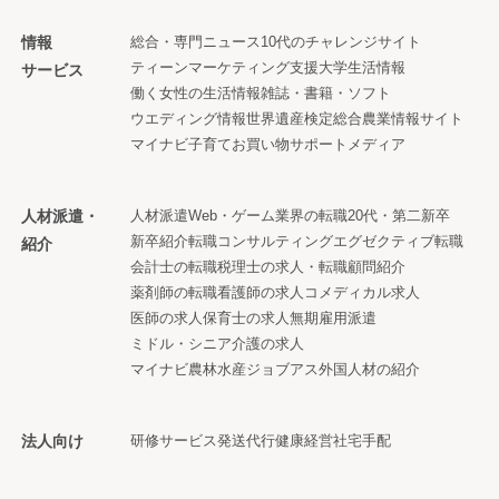
情報
総合・専門ニュース
10代のチャレンジサイト
ティーンマーケティング支援
大学生活情報
サービス
働く女性の生活情報
雑誌・書籍・ソフト
ウエディング情報
世界遺産検定
総合農業情報サイト
マイナビ子育て
お買い物サポートメディア
人材派遣・
人材派遣
Web・ゲーム業界の転職
20代・第二新卒
新卒紹介
転職コンサルティング
エグゼクティブ転職
紹介
会計士の転職
税理士の求人・転職
顧問紹介
薬剤師の転職
看護師の求人
コメディカル求人
医師の求人
保育士の求人
無期雇用派遣
ミドル・シニア
介護の求人
マイナビ農林水産ジョブアス
外国人材の紹介
法人向け
研修サービス
発送代行
健康経営
社宅手配