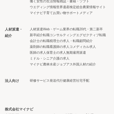
働く女性の生活情報
雑誌・書籍・ソフト
ウエディング情報
世界遺産検定
総合農業情報サイト
マイナビ子育て
お買い物サポートメディア
人材派遣・
人材派遣
Web・ゲーム業界の転職
20代・第二新卒
新卒紹介
転職コンサルティング
エグゼクティブ転職
紹介
会計士の転職
税理士の求人・転職
顧問紹介
薬剤師の転職
看護師の求人
コメディカル求人
医師の求人
保育士の求人
無期雇用派遣
ミドル・シニア
介護の求人
マイナビ農林水産ジョブアス
外国人材の紹介
法人向け
研修サービス
発送代行
健康経営
社宅手配
株式会社マイナビ