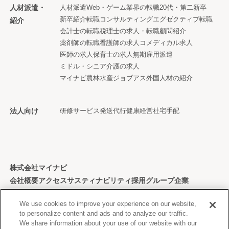
人材派遣・
人材派遣
Web・ゲーム業界の転職
20代・第二新卒
新卒紹介
転職コンサルティング
エグゼクティブ転職
紹介
会計士の転職
税理士の求人・転職
顧問紹介
薬剤師の転職
看護師の求人
コメディカル求人
医師の求人
保育士の求人
無期雇用派遣
ミドル・シニア
介護の求人
マイナビ農林水産ジョブアス
外国人材の紹介
法人向け
研修サービス
発送代行
健康経営
社宅手配
株式会社マイナビ
会社概要
アクセス
サスティナビリティ
採用
グループ企業
個人情報保護方針
We use cookies to improve your experience on our website,
to personalize content and ads and to analyze our traffic.
We share information about your use of our website with our