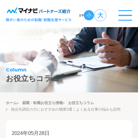
大
小
文字
Column
お役立ちコラム
ホーム
就職・転職お役立ち情報
お役立ちコラム
統合失調症の方におすすめの職業3選｜よくある仕事の悩みも説明
2024年05月28日