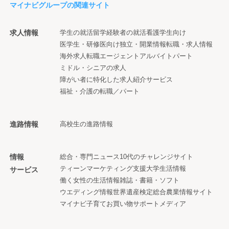
マイナビグループの関連サイト
求人情報
学生の就活
留学経験者の就活
看護学生向け
医学生・研修医向け
独立・開業情報
転職・求人情報
海外求人
転職エージェント
アルバイト
パート
ミドル・シニアの求人
障がい者に特化した求人紹介サービス
福祉・介護の転職／パート
進路情報
高校生の進路情報
情報
総合・専門ニュース
10代のチャレンジサイト
ティーンマーケティング支援
大学生活情報
サービス
働く女性の生活情報
雑誌・書籍・ソフト
ウエディング情報
世界遺産検定
総合農業情報サイト
マイナビ子育て
お買い物サポートメディア