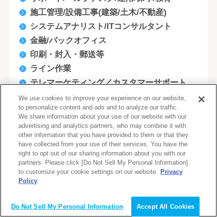
施工管理/設備工事(建築/土木/不動産)
システムアナリスト/ITコンサルタント
金融/バックオフィス
印刷・封入・郵送等
ライン作業
テレマーケティング／カスタマーサポート
化学
We use cookies to improve your experience on our website,
to personalize content and ads and to analyze our traffic.
ＩＴ系
We share information about your use of our website with our
事務・管理系
advertising and analytics partners, who may combine it with
other information that you have provided to them or that they
営業系
have collected from your use of their services. You have the
技術・研究系
right to opt out of our sharing information about you with our
partners. Please click [Do Not Sell My Personal Information]
販売・サービス系
to customize your cookie settings on our website.
Privacy
企画系
Policy
会員登録（無料）
金融系
Do Not Sell My Personal Information
Accept All Cookies
クリエイティブ系