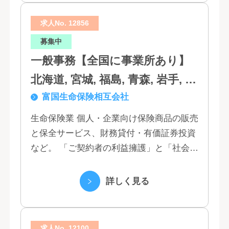
求人No. 12856
募集中
一般事務【全国に事業所あり】
北海道, 宮城, 福島, 青森, 岩手, 秋
富国生命保険相互会社
田, 山形, 東京, 神奈川, 千葉, 埼
玉, 茨城, 栃木, 群馬, 新潟, 石川,
生命保険業 個人・企業向け保険商品の販売
と保全サービス、財務貸付・有価証券投資
富山, 福井, 長野, 山梨, 愛知, 静
など。 「ご契約者の利益擁護」と「社会へ
岡, 三重, 岐阜, 大阪, 京都, 兵庫,
の貢献」という創業以来の経営理念にもと
滋賀, 奈良, 和歌山, 広島, 岡山, 山
づく「お客さま基点」をスローガンに掲
詳しく見る
口, 鳥取, 島根, 香川, 愛媛, 徳島,
げ、顧客の...
高知, 福岡, 長崎, 熊本, 鹿児島, 大
求人No. 12100