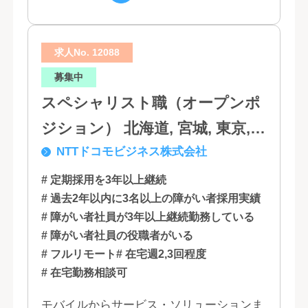
は...
求人No. 12088
募集中
スペシャリスト職（オープンポ
ジション） 北海道, 宮城, 東京,
NTTドコモビジネス株式会社
石川, 愛知, 大阪, 広島, 香川, 福岡
# 定期採用を3年以上継続
# 過去2年以内に3名以上の障がい者採用実績
# 障がい者社員が3年以上継続勤務している
# 障がい者社員の役職者がいる
# フルリモート
# 在宅週2,3回程度
# 在宅勤務相談可
モバイルからサービス・ソリューションま