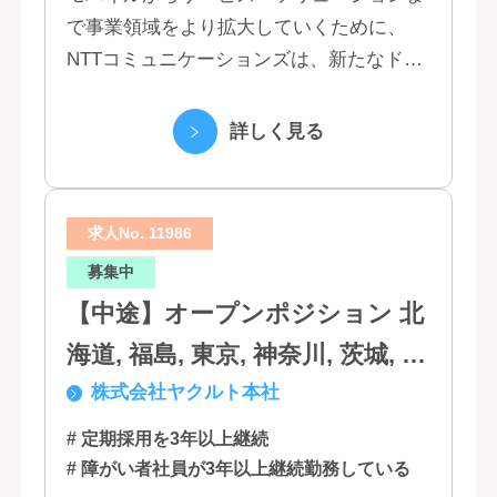
で事業領域をより拡大していくために、
NTTコミュニケーションズは、新たなドコ
モグループとして生まれ変わりました。 私
たちは、クラウド、ネットワーク、セキュ
詳しく見る
リティといっ...
求人No. 11986
募集中
【中途】オープンポジション 北
海道, 福島, 東京, 神奈川, 茨城, 静
株式会社ヤクルト本社
岡, 大阪, 兵庫, 福岡, 佐賀
# 定期採用を3年以上継続
# 障がい者社員が3年以上継続勤務している