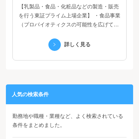
【乳製品・食品・化粧品などの製造・販売
を行う東証プライム上場企業】 ・食品事業
（プロバイオティクスの可能性を広げてい
くヤクルトの乳製品と、健康ニーズに応え
る優れた機能性飲料） ・国際事業（40の
詳しく見る
国と地域...
人気の検索条件
勤務地や職種・業種など、よく検索されている
条件をまとめました。