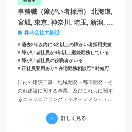
募集中
事務職（障がい者採用） 北海道,
宮城, 東京, 神奈川, 埼玉, 新潟, 愛
株式会社大林組
知, 大阪, 京都, 兵庫, 広島, 香川,
福岡
# 過去2年以内に3名以上の障がい者採用実績
# 障がい者社員が3年以上継続勤務している
# 障がい者社員の役職者がいる
# 正社員登用あり
# 在宅勤務相談可
# 時短可
国内外建設工事、地域開発・都市開発・そ
の他建設に関する事業、及びこれらに関す
るエンジニアリング・マネージメント・コ
ンサルティング業務の受託、不動産事業 ほ
か 私たちは、創業１３０年の歴史の中で培
詳しく見る
われた...