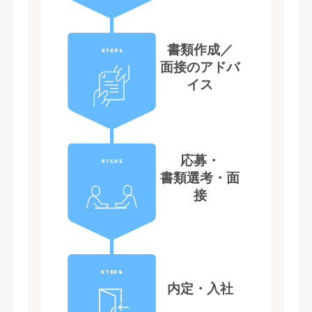
書類作成／
STEP4
面接のアドバ
イス
応募・
STEP5
書類選考・面
接
STEP6
内定・入社