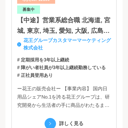
分, 宮崎, 佐賀, 沖縄
募集中
【中途】営業系総合職 北海道, 宮
城, 東京, 埼玉, 愛知, 大阪, 広島,
花王グループカスタマーマーケティング
福岡
株式会社
# 定期採用を3年以上継続
# 障がい者社員が3年以上継続勤務している
# 正社員登用あり
ー花王の販売会社ー 【事業内容】 国内日
用品シェアNo.1を誇る花王グループは、研
究開発から生活者の手に商品がわたるまで
の流れを花王グループで一貫して行うこと
で、情報のスピード、質、量ともに他社に
詳しく見る