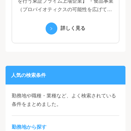
を行う東証プライム上場企業】 ・食品事業
（プロバイオティクスの可能性を広げてい
くヤクルトの乳製品と、健康ニーズに応え
る優れた機能性飲料） ・国際事業（40の
詳しく見る
国と地域...
人気の検索条件
勤務地や職種・業種など、よく検索されている
条件をまとめました。
勤務地から探す