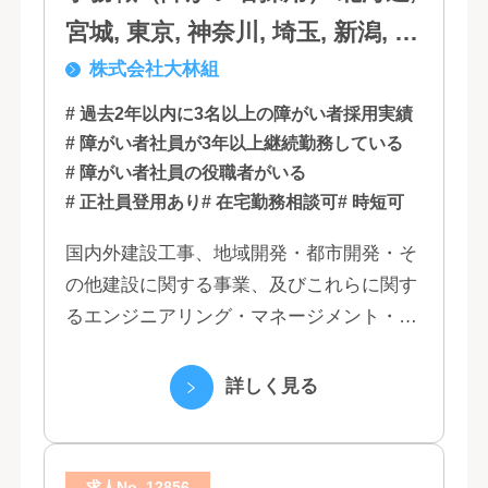
宮城, 東京, 神奈川, 埼玉, 新潟, 愛
株式会社大林組
知, 大阪, 京都, 兵庫, 広島, 香川,
福岡
# 過去2年以内に3名以上の障がい者採用実績
# 障がい者社員が3年以上継続勤務している
# 障がい者社員の役職者がいる
# 正社員登用あり
# 在宅勤務相談可
# 時短可
国内外建設工事、地域開発・都市開発・そ
の他建設に関する事業、及びこれらに関す
るエンジニアリング・マネージメント・コ
ンサルティング業務の受託、不動産事業 ほ
か 私たちは、創業１３０年の歴史の中で培
詳しく見る
われた...
求人No. 12856