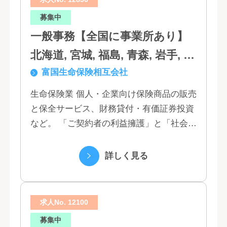
募集中
一般事務【全国に事業所あり】
北海道, 宮城, 福島, 青森, 岩手, 秋
富国生命保険相互会社
田, 山形, 東京, 神奈川, 千葉, 埼
玉, 茨城, 栃木, 群馬, 新潟, 石川,
生命保険業 個人・企業向け保険商品の販売
と保全サービス、財務貸付・有価証券投資
富山, 福井, 長野, 山梨, 愛知, 静
など。 「ご契約者の利益擁護」と「社会へ
岡, 三重, 岐阜, 大阪, 京都, 兵庫,
の貢献」という創業以来の経営理念にもと
滋賀, 奈良, 和歌山, 広島, 岡山, 山
づく「お客さま基点」をスローガンに掲
詳しく見る
口, 鳥取, 島根, 香川, 愛媛, 徳島,
げ、顧客の...
高知, 福岡, 長崎, 熊本, 鹿児島, 大
求人No. 12100
分, 宮崎, 佐賀, 沖縄
募集中