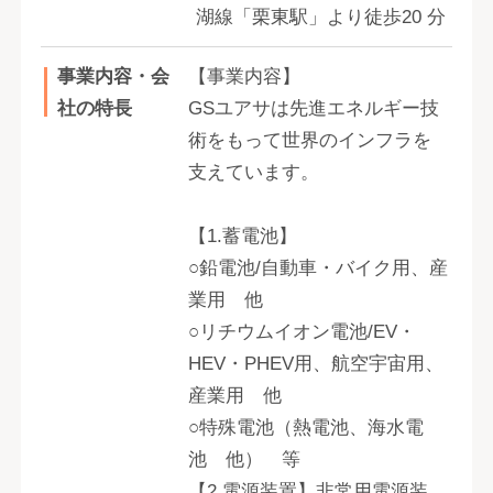
湖線「栗東駅」より徒歩20 分
事業内容・会
【事業内容】
社の特長
GSユアサは先進エネルギー技
術をもって世界のインフラを
支えています。
【1.蓄電池】
○鉛電池/自動車・バイク用、産
業用 他
○リチウムイオン電池/EV・
HEV・PHEV用、航空宇宙用、
産業用 他
○特殊電池（熱電池、海水電
池 他） 等
【2.電源装置】非常用電源装