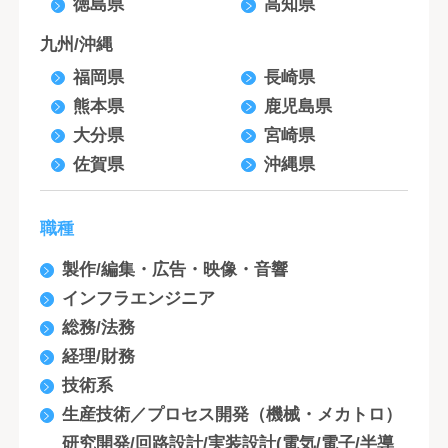
徳島県
高知県
九州/沖縄
福岡県
長崎県
熊本県
鹿児島県
大分県
宮崎県
佐賀県
沖縄県
職種
製作/編集・広告・映像・音響
インフラエンジニア
総務/法務
経理/財務
技術系
生産技術／プロセス開発（機械・メカトロ）
研究開発/回路設計/実装設計(電気/電子/半導