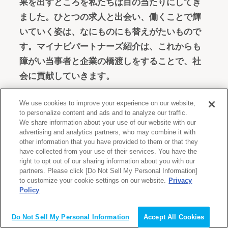
果を出すところを私たちは目の当たりにしてき
ました。ひとつの求人と出会い、働くことで輝
いていく姿は、なにものにも替えがたいもので
す。マイナビパートナーズ紹介は、これからも
障がい当事者と企業の橋渡しをすることで、社
会に貢献していきます。
We use cookies to improve your experience on our website,
マイナビパートナーズ紹介と
to personalize content and ads and to analyze our traffic.
We share information about your use of our website with our
は
advertising and analytics partners, who may combine it with
other information that you have provided to them or that they
have collected from your use of their services. You have the
right to opt out of our sharing information about you with our
partners. Please click [Do Not Sell My Personal Information]
to customize your cookie settings on our website.
Privacy
Policy
Do Not Sell My Personal Information
Accept All Cookies