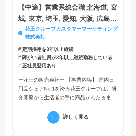
【中途】営業系総合職 北海道, 宮
城, 東京, 埼玉, 愛知, 大阪, 広島,
花王グループカスタマーマーケティング
福岡
株式会社
# 定期採用を3年以上継続
# 障がい者社員が3年以上継続勤務している
# 正社員登用あり
ー花王の販売会社ー 【事業内容】 国内日
用品シェアNo.1を誇る花王グループは、研
究開発から生活者の手に商品がわたるまで
の流れを花王グループで一貫して行うこと
で、情報のスピード、質、量ともに他社に
詳しく見る
は...