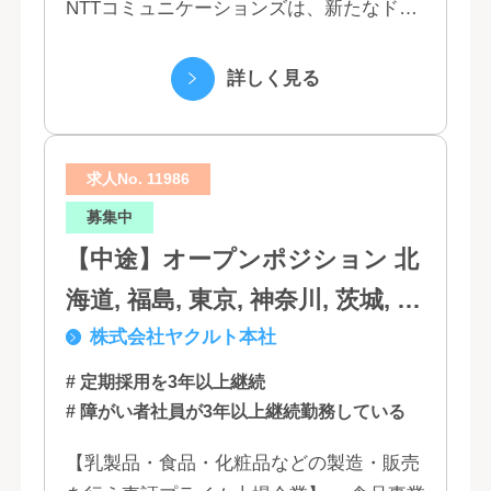
NTTコミュニケーションズは、新たなドコ
モグループとして生まれ変わりました。 私
たちは、クラウド、ネットワーク、セキュ
詳しく見る
リティといっ...
求人No. 11986
募集中
【中途】オープンポジション 北
海道, 福島, 東京, 神奈川, 茨城, 静
株式会社ヤクルト本社
岡, 大阪, 兵庫, 福岡, 佐賀
# 定期採用を3年以上継続
# 障がい者社員が3年以上継続勤務している
【乳製品・食品・化粧品などの製造・販売