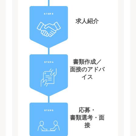
STEP3
求人紹介
書類作成／
STEP4
面接のアドバ
イス
応募・
STEP5
書類選考・面
接