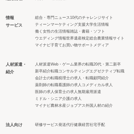
情報
総合・専門ニュース
10代のチャレンジサイト
ティーンマーケティング支援
大学生活情報
サービス
働く女性の生活情報
雑誌・書籍・ソフト
ウエディング情報
世界遺産検定
総合農業情報サイト
マイナビ子育て
お買い物サポートメディア
人材派遣・
人材派遣
Web・ゲーム業界の転職
20代・第二新卒
新卒紹介
転職コンサルティング
エグゼクティブ転職
紹介
会計士の転職
税理士の求人・転職
顧問紹介
薬剤師の転職
看護師の求人
コメディカル求人
医師の求人
保育士の求人
無期雇用派遣
ミドル・シニア
介護の求人
マイナビ農林水産ジョブアス
外国人材の紹介
法人向け
研修サービス
発送代行
健康経営
社宅手配