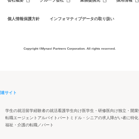
会社概要
グループ会社
業務提携先
採用情報
個人情報保護方針
インフォマティブデータの取り扱い
Copyright ©Mynavi Partners Corporation.
All rights reserved.
関連サイト
学生の就活
留学経験者の就活
看護学生向け
医学生・研修医向け
独立・開業
転職エージェント
アルバイト
パート
ミドル・シニアの求人
障がい者に特化
福祉・介護の転職／パート