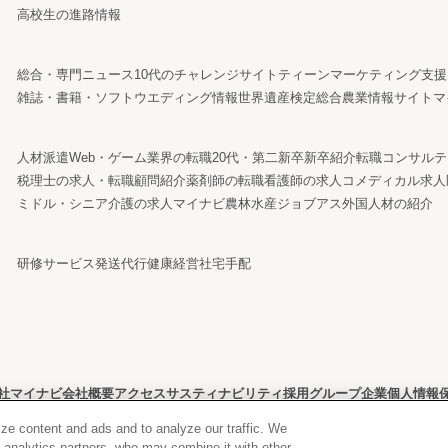
高校生の進路情報
総合・専門ニュース
10代のチャレンジサイト
ティーンマーケティング支援
雑誌・書籍・ソフト
ウエディング情報
世界遺産検定
総合農業情報サイト
マ
人材派遣
Web・ゲーム業界の転職
20代・第二新卒
新卒紹介
転職コンサルテ
税理士の求人・転職
顧問紹介
薬剤師の転職
看護師の求人
コメディカル求人
ミドル・シニア
介護の求人
マイナビ農林水産ジョブアス
外国人材の紹介
研修サービス
発送代行
健康経営
社宅手配
社マイナビ
会社概要
アクセス
サスティナビリティ
採用
グループ企業
個人情報
ze content and ads and to analyze our traffic. We
d analytics partners, who may combine it with other