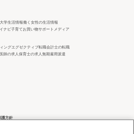
大学生活情報
働く女性の生活情報
イナビ子育て
お買い物サポートメディア
ィング
エグゼクティブ転職
会計士の転職
医師の求人
保育士の求人
無期雇用派遣
保護方針