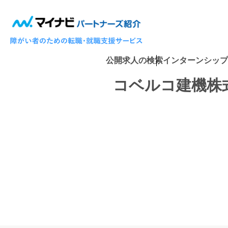
公開求人の検索
インターンシップ
コベルコ建機株
投
稿
ナ
ビ