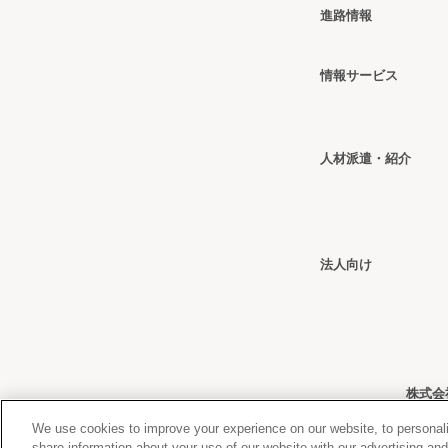
進路情報
情報
サービス
人材派遣・紹介
法人向け
株式会
We use cookies to improve your experience on our website, to personali
share information about your use of our website with our advertising an