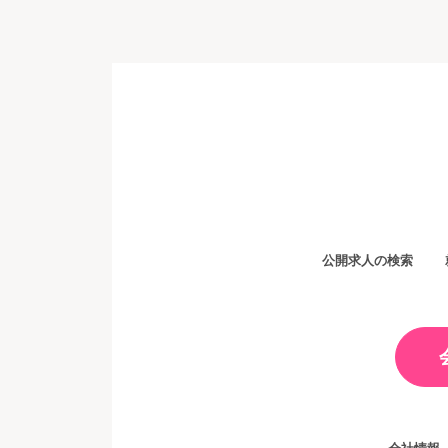
ゲ
ー
シ
ョ
ン
公開求人の検索