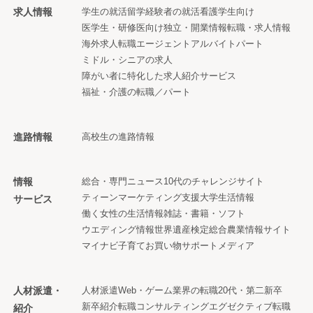
求人情報
学生の就活
留学経験者の就活
看護学生向け
医学生・研修医向け
独立・開業情報
転職・求人情報
海外求人
転職エージェント
アルバイト
パート
ミドル・シニアの求人
障がい者に特化した求人紹介サービス
福祉・介護の転職／パート
進路情報
高校生の進路情報
情報
総合・専門ニュース
10代のチャレンジサイト
ティーンマーケティング支援
大学生活情報
サービス
働く女性の生活情報
雑誌・書籍・ソフト
ウエディング情報
世界遺産検定
総合農業情報サイト
マイナビ子育て
お買い物サポートメディア
人材派遣・
人材派遣
Web・ゲーム業界の転職
20代・第二新卒
新卒紹介
転職コンサルティング
エグゼクティブ転職
紹介