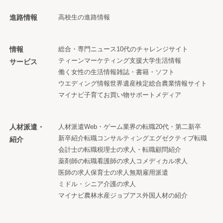
進路情報
高校生の進路情報
情報
総合・専門ニュース
10代のチャレンジサイト
ティーンマーケティング支援
大学生活情報
サービス
働く女性の生活情報
雑誌・書籍・ソフト
ウエディング情報
世界遺産検定
総合農業情報サイト
マイナビ子育て
お買い物サポートメディア
人材派遣・
人材派遣
Web・ゲーム業界の転職
20代・第二新卒
新卒紹介
転職コンサルティング
エグゼクティブ転職
紹介
会計士の転職
税理士の求人・転職
顧問紹介
薬剤師の転職
看護師の求人
コメディカル求人
医師の求人
保育士の求人
無期雇用派遣
ミドル・シニア
介護の求人
マイナビ農林水産ジョブアス
外国人材の紹介