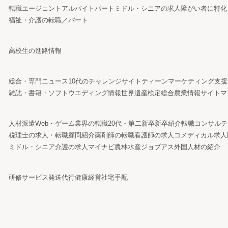
転職エージェント
アルバイト
パート
ミドル・シニアの求人
障がい者に特化
福祉・介護の転職／パート
高校生の進路情報
総合・専門ニュース
10代のチャレンジサイト
ティーンマーケティング支援
雑誌・書籍・ソフト
ウエディング情報
世界遺産検定
総合農業情報サイト
マ
人材派遣
Web・ゲーム業界の転職
20代・第二新卒
新卒紹介
転職コンサルテ
税理士の求人・転職
顧問紹介
薬剤師の転職
看護師の求人
コメディカル求人
ミドル・シニア
介護の求人
マイナビ農林水産ジョブアス
外国人材の紹介
研修サービス
発送代行
健康経営
社宅手配