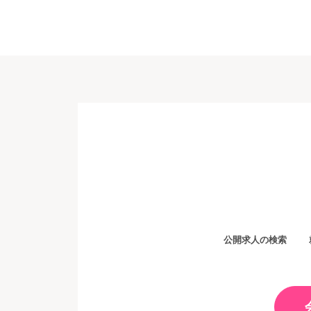
ビ
ゲ
ー
シ
ョ
ン
公開求人の検索