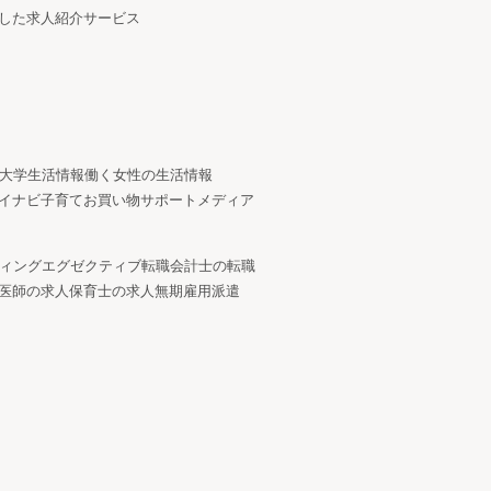
した求人紹介サービス
大学生活情報
働く女性の生活情報
イナビ子育て
お買い物サポートメディア
ィング
エグゼクティブ転職
会計士の転職
医師の求人
保育士の求人
無期雇用派遣