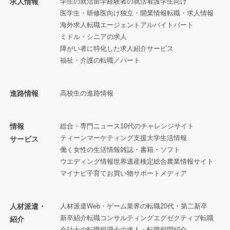
求人情報
学生の就活
留学経験者の就活
看護学生向け
医学生・研修医向け
独立・開業情報
転職・求人情報
海外求人
転職エージェント
アルバイト
パート
ミドル・シニアの求人
障がい者に特化した求人紹介サービス
福祉・介護の転職／パート
進路情報
高校生の進路情報
情報
総合・専門ニュース
10代のチャレンジサイト
ティーンマーケティング支援
大学生活情報
サービス
働く女性の生活情報
雑誌・書籍・ソフト
ウエディング情報
世界遺産検定
総合農業情報サイト
マイナビ子育て
お買い物サポートメディア
人材派遣・
人材派遣
Web・ゲーム業界の転職
20代・第二新卒
新卒紹介
転職コンサルティング
エグゼクティブ転職
紹介
会計士の転職
税理士の求人・転職
顧問紹介