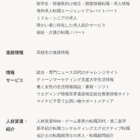
医学生・研修医向け
独立・開業情報
転職・求人情報
海外求人
転職エージェント
アルバイト
パート
ミドル・シニアの求人
障がい者に特化した求人紹介サービス
福祉・介護の転職／パート
進路情報
高校生の進路情報
情報
総合・専門ニュース
10代のチャレンジサイト
ティーンマーケティング支援
大学生活情報
サービス
働く女性の生活情報
雑誌・書籍・ソフト
ウエディング情報
世界遺産検定
総合農業情報サイト
マイナビ子育て
お買い物サポートメディア
人材派遣・
人材派遣
Web・ゲーム業界の転職
20代・第二新卒
新卒紹介
転職コンサルティング
エグゼクティブ転職
紹介
会計士の転職
税理士の求人・転職
顧問紹介