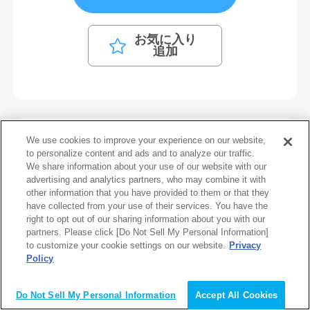
お気に入り
追加
We use cookies to improve your experience on our website,
求人No. 14179
募集中
to personalize content and ads and to analyze our traffic.
We share information about your use of our website with our
【障がい者求人】大阪支店 大
advertising and analytics partners, who may combine it with
other information that you have provided to them or that they
阪
have collected from your use of their services. You have the
right to opt out of our sharing information about you with our
高砂香料工業株式会社
partners. Please click [Do Not Sell My Personal Information]
to customize your cookie settings on our website.
Privacy
Policy
高砂香料工業は、1920年の創業以来掲げてきた
会員登録（無料）
「技術立脚の精神に則り社会に貢献する」を創
Do Not Sell My Personal Information
Accept All Cookies
業精神とし、香料業界のリーディングカンパニ