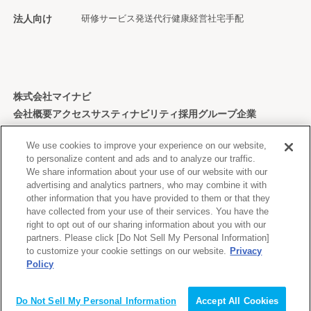
法人向け
研修サービス
発送代行
健康経営
社宅手配
株式会社マイナビ
会社概要
アクセス
サスティナビリティ
採用
グループ企業
個人情報保護方針
We use cookies to improve your experience on our website,
to personalize content and ads and to analyze our traffic.
We share information about your use of our website with our
advertising and analytics partners, who may combine it with
other information that you have provided to them or that they
Copyright © Mynavi Corporation
have collected from your use of their services. You have the
right to opt out of our sharing information about you with our
partners. Please click [Do Not Sell My Personal Information]
to customize your cookie settings on our website.
Privacy
Policy
Do Not Sell My Personal Information
Accept All Cookies