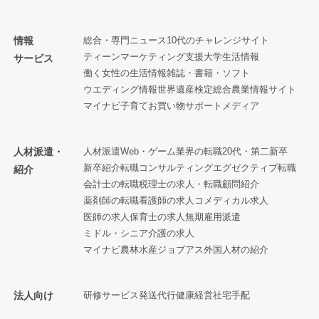
情報
総合・専門ニュース
10代のチャレンジサイト
ティーンマーケティング支援
大学生活情報
サービス
働く女性の生活情報
雑誌・書籍・ソフト
ウエディング情報
世界遺産検定
総合農業情報サイト
マイナビ子育て
お買い物サポートメディア
人材派遣・
人材派遣
Web・ゲーム業界の転職
20代・第二新卒
新卒紹介
転職コンサルティング
エグゼクティブ転職
紹介
会計士の転職
税理士の求人・転職
顧問紹介
薬剤師の転職
看護師の求人
コメディカル求人
医師の求人
保育士の求人
無期雇用派遣
ミドル・シニア
介護の求人
マイナビ農林水産ジョブアス
外国人材の紹介
法人向け
研修サービス
発送代行
健康経営
社宅手配