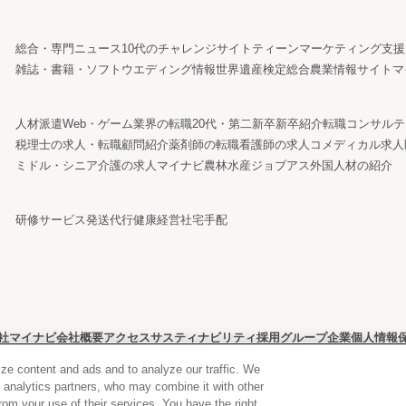
総合・専門ニュース
10代のチャレンジサイト
ティーンマーケティング支援
雑誌・書籍・ソフト
ウエディング情報
世界遺産検定
総合農業情報サイト
マ
人材派遣
Web・ゲーム業界の転職
20代・第二新卒
新卒紹介
転職コンサルテ
税理士の求人・転職
顧問紹介
薬剤師の転職
看護師の求人
コメディカル求人
ミドル・シニア
介護の求人
マイナビ農林水産ジョブアス
外国人材の紹介
研修サービス
発送代行
健康経営
社宅手配
社マイナビ
会社概要
アクセス
サスティナビリティ
採用
グループ企業
個人情報
ze content and ads and to analyze our traffic. We
d analytics partners, who may combine it with other
rom your use of their services. You have the right
Copyright © Mynavi Corporation