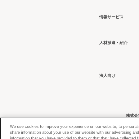
情報
サービス
人材派遣・紹介
法人向け
株式会
We use cookies to improve your experience on our website, to personali
share information about your use of our website with our advertising an
information that you have provided to them or that they have collected f