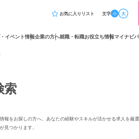
お気に入りリスト
文字
小
大
・イベント情報
企業の方へ
就職・転職お役立ち情報
マイナビパ
報
検索
情報をお探しの方へ。あなたの経験やスキルが活かせる求人を厳
が見つかります。