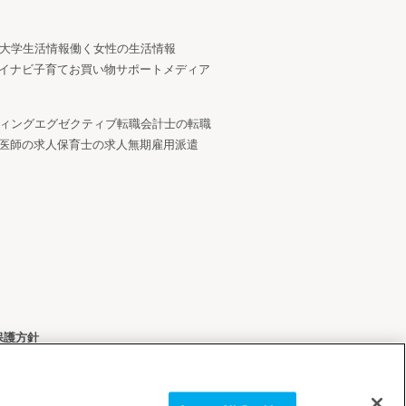
大学生活情報
働く女性の生活情報
イナビ子育て
お買い物サポートメディア
ィング
エグゼクティブ転職
会計士の転職
医師の求人
保育士の求人
無期雇用派遣
保護方針