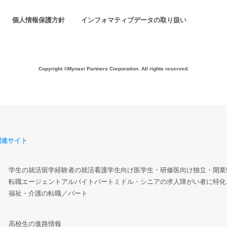
個人情報保護方針
インフォマティブデータの取り扱い
Copyright ©Mynavi Partners Corporation.
All rights reserved.
関連サイト
学生の就活
留学経験者の就活
看護学生向け
医学生・研修医向け
独立・開業
転職エージェント
アルバイト
パート
ミドル・シニアの求人
障がい者に特化
福祉・介護の転職／パート
高校生の進路情報