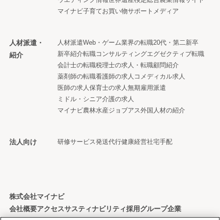
マイナビ子育て
お買い物サポートメディア
人材派遣・
人材派遣
Web・ゲーム業界の転職
20代・第二新卒
新卒紹介
転職コンサルティング
エグゼクティブ転職
紹介
会計士の転職
税理士の求人・転職
顧問紹介
薬剤師の転職
看護師の求人
コメディカル求人
医師の求人
保育士の求人
無期雇用派遣
ミドル・シニア
介護の求人
マイナビ農林水産ジョブアス
外国人材の紹介
法人向け
研修サービス
発送代行
健康経営
社宅手配
株式会社マイナビ
会社概要
アクセス
サスティナビリティ
採用
グループ企業