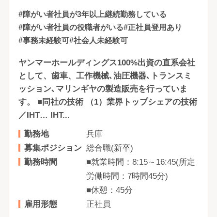
#障がい者社員が3年以上継続勤務している
#障がい者社員の役職者がいる
#正社員登用あり
#事務未経験可
#社会人未経験可
ヤンマーホールディングス100%出資の直系会社
として、歯車、工作機械､油圧機器､トランスミ
ッション､マリンギヤの製造販売を行っていま
す。 ■同社の技術 （1）業界トップシェアの技術
／IHT… IHT...
勤務地
兵庫
募集ポジション
総合職(新卒)
勤務時間
■就業時間：8:15～16:45(所定
労働時間：7時間45分)
■休憩：45分
雇用形態
正社員