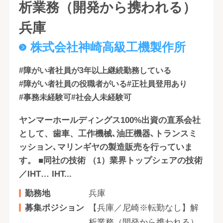
析業務（開発から携われる）
兵庫
株式会社神崎高級工機製作所
#障がい者社員が3年以上継続勤務している
#障がい者社員の役職者がいる
#正社員登用あり
#事務未経験可
#社会人未経験可
ヤンマーホールディングス100%出資の直系会社
として、歯車、工作機械､油圧機器､トランスミ
ッション､マリンギヤの製造販売を行っていま
す。 ■同社の技術 （1）業界トップシェアの技術
／IHT… IHT...
勤務地
兵庫
募集ポジション
【兵庫／尼崎※転勤なし】解
析業務（開発から携われる）