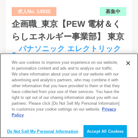
求人No. 14935
募集中
企画職_東京【PEW 電材＆く
らしエネルギー事業部】 東京
パナソニック エレクトリック
ワークス株式会社
We use cookies to improve your experience on our website,
to personalize content and ads and to analyze our traffic.
We share information about your use of our website with our
#定期採用を3年以上継続
advertising and analytics partners, who may combine it with
#過去2年以内に3名以上の障がい者採用実績
other information that you have provided to them or that they
#障がい者社員が3年以上継続勤務している
have collected from your use of their services. You have the
right to opt out of our sharing information about you with our
#正社員登用あり
#事務未経験可
#社会人未経験可
partners. Please click [Do Not Sell My Personal Information]
to customize your cookie settings on our website.
Privacy
■パナソニックグループについて 幸せを生み出
Policy
会員登録（無料）
す「チカラ」であり続けるために、くらし、エ
ンターテインメントとコミュニケーション、住
Do Not Sell My Personal Information
Accept All Cookies