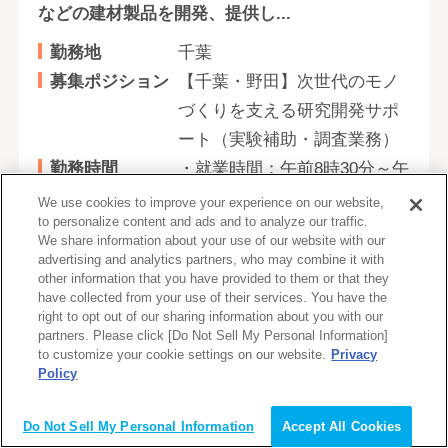
などの建材製品を開発、提供し...
勤務地
千葉
募集ポジション
【千葉・野田】次世代のモノ
づくりを支える研究開発サポ
ート（実験補助・調査業務）
勤務時間
・就業時間：午前8時30分～午
後5時20分 (うち、休憩時間は
We use cookies to improve your experience on our website,
to personalize content and ads and to analyze our traffic.
正午から午後1時)
We share information about your use of our website with our
・時間外勤務および休日勤
advertising and analytics partners, who may combine it with
other information that you have provided to them or that they
務：業務上その他の必要があ
have collected from your use of their services. You have the
るときは勤務あり
right to opt out of our sharing information about you with our
partners. Please click [Do Not Sell My Personal Information]
・フレックスタイム制度あり
to customize your cookie settings on our website.
Privacy
(フレキシブルタイム5:00-
Policy
22:00、コアタイムは無し)
Do Not Sell My Personal Information
Accept All Cookies
雇用形態
その他