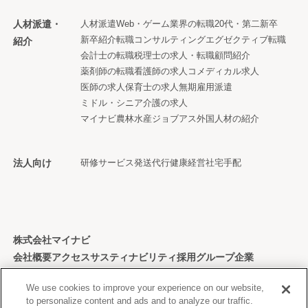
人材派遣・
人材派遣
Web・ゲーム業界の転職
20代・第二新卒
新卒紹介
転職コンサルティング
エグゼクティブ転職
紹介
会計士の転職
税理士の求人・転職
顧問紹介
薬剤師の転職
看護師の求人
コメディカル求人
医師の求人
保育士の求人
無期雇用派遣
ミドル・シニア
介護の求人
マイナビ農林水産ジョブアス
外国人材の紹介
法人向け
研修サービス
発送代行
健康経営
社宅手配
株式会社マイナビ
会社概要
アクセス
サスティナビリティ
採用
グループ企業
個人情報保護方針
We use cookies to improve your experience on our website,
to personalize content and ads and to analyze our traffic.