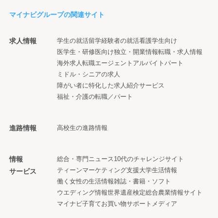
マイナビグループの関連サイト
求人情報
学生の就活
留学経験者の就活
看護学生向け
医学生・研修医向け
独立・開業情報
転職・求人情報
海外求人
転職エージェント
アルバイト
パート
ミドル・シニアの求人
障がい者に特化した求人紹介サービス
福祉・介護の転職／パート
進路情報
高校生の進路情報
情報
総合・専門ニュース
10代のチャレンジサイト
ティーンマーケティング支援
大学生活情報
サービス
働く女性の生活情報
雑誌・書籍・ソフト
ウエディング情報
世界遺産検定
総合農業情報サイト
マイナビ子育て
お買い物サポートメディア