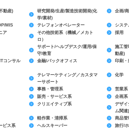
不動産)
研究開発/生産/製造技術開発(化
企画/
学/素材)
/MIS
テレフォンオペレーター
システ
ニア
その他技術系（機械／メカト
採用
ロ）
サポート/ヘルプデスク/運用/保
施工管
守/教育
動産)
ITコンサル
金融/バックオフィス
印刷・
テレマーケティング／カスタマ
化学
ーサポート
事務・管理系
営業系
販売・サービス系
企画系
クリエイティブ系
デザイ
ム関連
軽作業・清掃系
商品管
ービス系
ヘルスキーパー
旅行/