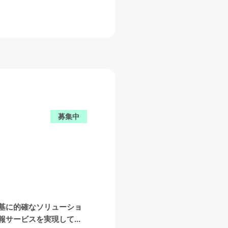
募集中
基に的確なソリューショ
ービスを実現して...