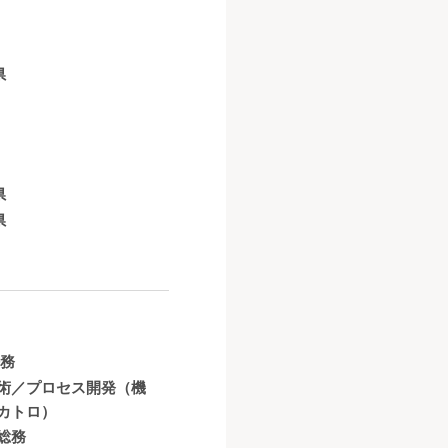
県
県
県
法務
術／プロセス開発（機
カトロ）
総務