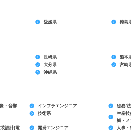
愛媛県
徳島
長崎県
熊本
大分県
宮崎
沖縄県
映像・音響
インフラエンジニア
総務/
技術系
生産技
械・メ
実装設計(電
開発エンジニア
人事・