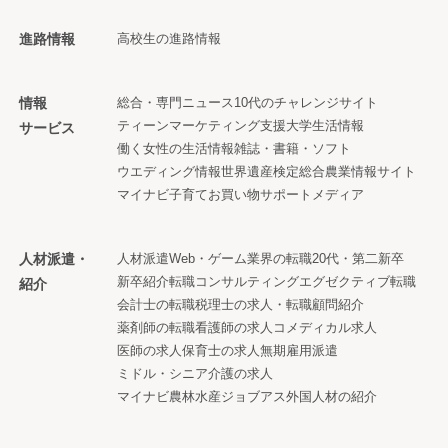
進路情報
高校生の進路情報
情報
総合・専門ニュース
10代のチャレンジサイト
ティーンマーケティング支援
大学生活情報
サービス
働く女性の生活情報
雑誌・書籍・ソフト
ウエディング情報
世界遺産検定
総合農業情報サイト
マイナビ子育て
お買い物サポートメディア
人材派遣・
人材派遣
Web・ゲーム業界の転職
20代・第二新卒
新卒紹介
転職コンサルティング
エグゼクティブ転職
紹介
会計士の転職
税理士の求人・転職
顧問紹介
薬剤師の転職
看護師の求人
コメディカル求人
医師の求人
保育士の求人
無期雇用派遣
ミドル・シニア
介護の求人
マイナビ農林水産ジョブアス
外国人材の紹介