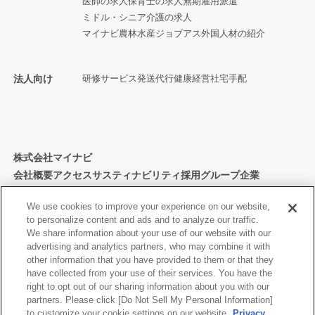
医師の求人
保育士の求人
無期雇用派遣
ミドル・シニア
介護の求人
マイナビ農林水産ジョブアス
外国人材の紹介
法人向け
研修サービス
発送代行
健康経営
社宅手配
株式会社マイナビ
会社概要
アクセス
サスティナビリティ
採用
グループ企業
個人情報保護方針
We use cookies to improve your experience on our website,
to personalize content and ads and to analyze our traffic.
We share information about your use of our website with our
advertising and analytics partners, who may combine it with
other information that you have provided to them or that they
Copyright © Mynavi Corporation
have collected from your use of their services. You have the
right to opt out of our sharing information about you with our
partners. Please click [Do Not Sell My Personal Information]
to customize your cookie settings on our website.
Privacy