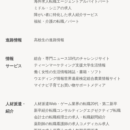
海外求人
転職エージェント
アルバイト
パート
ミドル・シニアの求人
障がい者に特化した求人紹介サービス
福祉・介護の転職／パート
進路情報
高校生の進路情報
情報
総合・専門ニュース
10代のチャレンジサイト
ティーンマーケティング支援
大学生活情報
サービス
働く女性の生活情報
雑誌・書籍・ソフト
ウエディング情報
世界遺産検定
総合農業情報サイト
マイナビ子育て
お買い物サポートメディア
人材派遣・
人材派遣
Web・ゲーム業界の転職
20代・第二新卒
新卒紹介
転職コンサルティング
エグゼクティブ転職
紹介
会計士の転職
税理士の求人・転職
顧問紹介
薬剤師の転職
看護師の求人
コメディカル求人