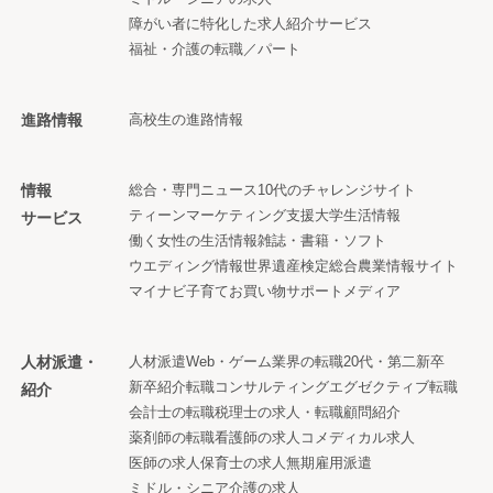
障がい者に特化した求人紹介サービス
福祉・介護の転職／パート
進路情報
高校生の進路情報
情報
総合・専門ニュース
10代のチャレンジサイト
ティーンマーケティング支援
大学生活情報
サービス
働く女性の生活情報
雑誌・書籍・ソフト
ウエディング情報
世界遺産検定
総合農業情報サイト
マイナビ子育て
お買い物サポートメディア
人材派遣・
人材派遣
Web・ゲーム業界の転職
20代・第二新卒
新卒紹介
転職コンサルティング
エグゼクティブ転職
紹介
会計士の転職
税理士の求人・転職
顧問紹介
薬剤師の転職
看護師の求人
コメディカル求人
医師の求人
保育士の求人
無期雇用派遣
ミドル・シニア
介護の求人