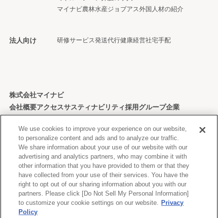
マイナビ農林水産ジョブアス
外国人材の紹介
法人向け
研修サービス
発送代行
健康経営
社宅手配
株式会社マイナビ
会社概要
アクセス
サスティナビリティ
採用
グループ企業
個人情報保護方針
We use cookies to improve your experience on our website,
to personalize content and ads and to analyze our traffic.
We share information about your use of our website with our
advertising and analytics partners, who may combine it with
other information that you have provided to them or that they
Copyright © Mynavi Corporation
have collected from your use of their services. You have the
right to opt out of our sharing information about you with our
partners. Please click [Do Not Sell My Personal Information]
to customize your cookie settings on our website.
Privacy
Policy