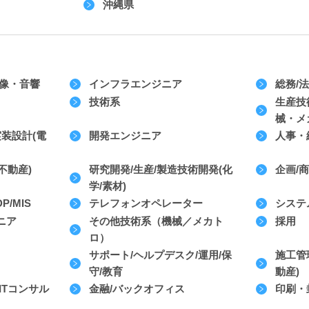
沖縄県
映像・音響
インフラエンジニア
総務/
技術系
生産技
械・メ
実装設計(電
開発エンジニア
人事・
不動産)
研究開発/生産/製造技術開発(化
企画/
学/素材)
/MIS
テレフォンオペレーター
システ
ニア
その他技術系（機械／メカト
採用
ロ）
サポート/ヘルプデスク/運用/保
施工管
守/教育
動産)
ITコンサル
金融/バックオフィス
印刷・