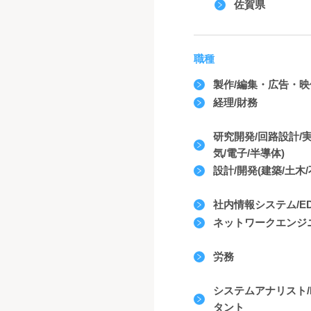
佐賀県
職種
製作/編集・広告・
経理/財務
研究開発/回路設計/
気/電子/半導体)
設計/開発(建築/土木/
社内情報システム/EDP
ネットワークエンジ
労務
システムアナリスト/
タント