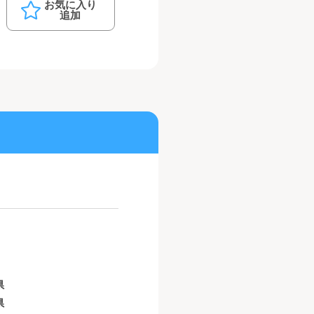
お気に入り
追加
県
県