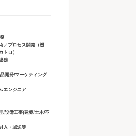
法務
術／プロセス開発（機
カトロ）
総務
商品開発/マーケティング
ムエンジニア
理/設備工事(建築/土木/不
封入・郵送等